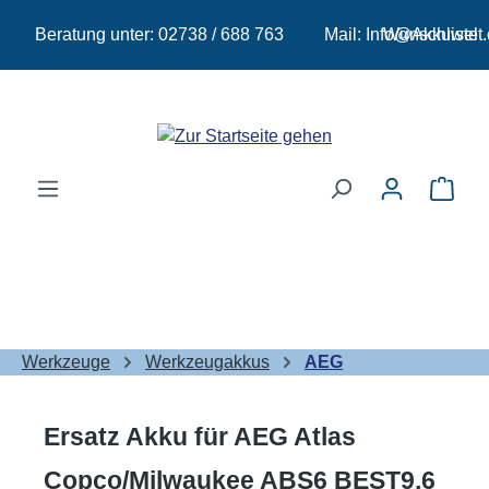
Zum Hauptinhalt springen
Beratung unter:
02738 / 688 763
Mail:
Info@Akkuwelt.
Wunschliste
Ware
Werkzeuge
Werkzeugakkus
AEG
Ersatz Akku für AEG Atlas
Copco/Milwaukee ABS6 BEST9,6