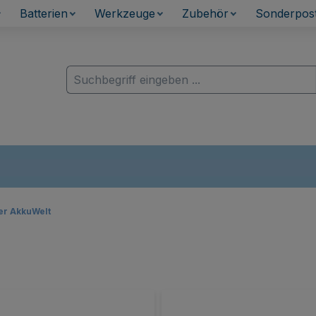
elt.de
Akkuwelt - Das Akku-Fachgeschäft
Batterien
Werkzeuge
Zubehör
Sonderpos
er AkkuWelt