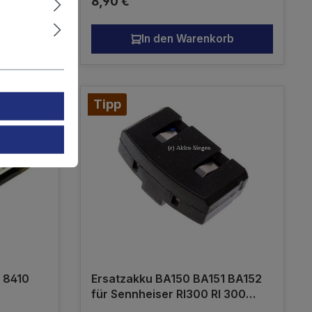
Regulärer Preis:
8,90 €
 10,5mm
ück Ni-
rb
In den Warenkorb
ku - kein
Tipp
n 8410
Ersatzakku BA150 BA151 BA152
für Sennheiser RI300 RI 300
RR820 RR 820 TR820 TR 820 RI