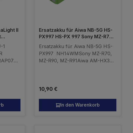
aLight II
Ersatzakku für Aiwa NB-5G HS-
t
PX997 HS-PX 997 Sony MZ-R70,
P07D
MZ-R90, MZ-R91 Aiwa AM-HX30,
U-1
Ersatzakku für Aiwa NB-5G HS-
AM-HX50
IR
PX997 NH14WMSony MZ-R70,
IRAP07D
MZ-R90, MZ-R91Aiwa AM-HX30,
AM-HX50Abmessungen: ca. 66 /
17 / 6mm Ni-MH 1,2V 1450mAh
kompatibler Akku - kein
Regulärer Preis:
10,90 €
Originalakku
rb
In den Warenkorb