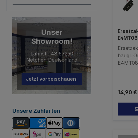
Unser
Ersatza
E4MT08
Showroom!
E4MT08
Ersatzak
Lahnstr. 48 57250
baugl. O
Netphen Deutschland
E4MT08
T081202B
mm Li-I
Jetzt vorbeischauen!
kompatib
Reguläre
14,90 €
Original
Unsere Zahlarten