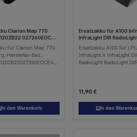
kku Clarion Map 770
Ersatzakku für A100 Infr
1202B22 027260EOC
InfraLight DIR RadioLigh
1202B1
RadioLight DIR LPU-1 A
ku für Clarion Map 770
Ersatzakku A100 für LP
rg. Hersteller-Bez.:
InfraLight II InfraLight D
1202B22027260EOCE4M
RadioLight RadioLight D
12 L/B/H: 50 / 36 / 6,5
Ni-MH 2,4V 60mAh
on 3,7V mind. 1200mAh
kompatibler Akku - kein
ler Akku - kein
Originalakku
r Preis:
Regulärer Preis:
11,90 €
akku
In den Warenkorb
In den Warenko