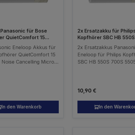
 Panasonic für Bose
2x Ersatzakku für Philip
er QuietComfort 15
Kopfhörer SBC HB 550S
c Noise Can
5505 8585 HB700S
sonic Eneloop Akkus für
2x Ersatzakkus Panason
pfhörer QuietComfort 15
Eneloop für Philips Kopf
 Noise Cancelling Micro
SBC HB 550S 700S 550
ssungen: 44 / 10,5mm
HB700SPhilips
ferumfang: 2 Stück Ni-
SHC8525/00SHC8525 Mi
 800mAh (min.
AAAAbmessungen: 44 /
r Preis:
Regulärer Preis:
10,90 €
 kompatibler Akku - kein
(LxØ) Lieferumfang: 2 St
akku
MH 1,2V 800mAh (min.
750mAh) kompatibler Ak
In den Warenkorb
In den Warenko
Originalakku