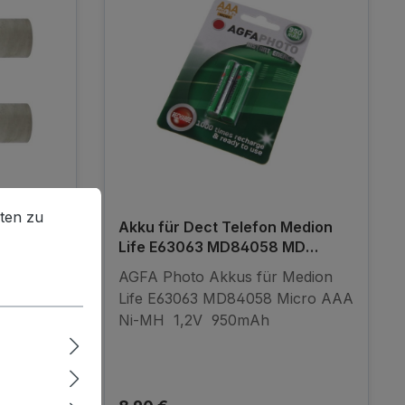
en zu können.
Mehr Informationen ...
ten zu
nco FMH
Akku für Dect Telefon Medion
50 FMH-
Life E63063 MD84058 MD
Tevion
84058
ic
AGFA Photo Akkus für Medion
H 6050
Life E63063 MD84058 Micro AAA
FMH6050
Ni-MH 1,2V 950mAh
n
8
23