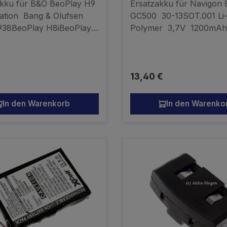
Akku für B&O BeoPlay H9
Ersatzakku für Navigon 
ation Bang & Olufsen
GC500 30-13SOT.001 Li
38BeoPlay H8iBeoPlay
Polymer 3,7V 1200mAh
eneration BeoPlay H9 3.
kompatibler Akku - kein
Polymer 3,7V 1000mAh
Originalakku
ler Akku - kein
r Preis:
Regulärer Preis:
13,40 €
akku
In den Warenkorb
In den Warenko