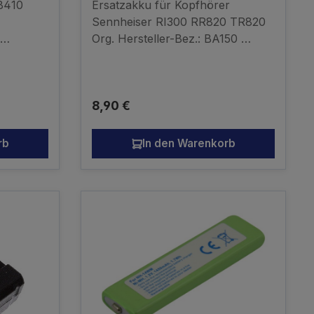
8410
Ersatzakku für Kopfhörer
50 RI50
-
Sennheiser RI300 RR820 TR820
Org. Hersteller-Bez.: BA150
BA151 BA152 Ni-MH 2,4V
60mAh kompatibler Akku - kein
Originalakku Läuft nicht bei TI810!
Regulärer Preis:
8,90 €
rb
In den Warenkorb