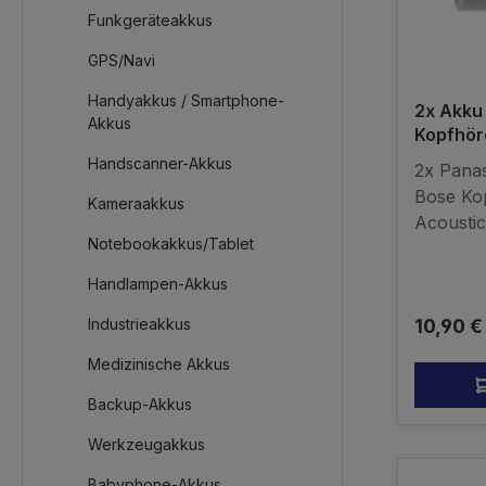
Funkgeräteakkus
GPS/Navi
Handyakkus / Smartphone-
2x Akku
Akkus
Kopfhör
Acousti
Handscanner-Akkus
2x Pana
Bose Ko
Kameraakkus
Acoustic
Notebookakkus/Tablet
AAAAbme
(LxØ)Lie
Handlampen-Akkus
MH 1,2V
Reguläre
Industrieakkus
10,90 €
750mAh)
Original
Medizinische Akkus
Backup-Akkus
Werkzeugakkus
Babyphone-Akkus