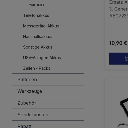
Ersatz 
YAKUMO
3. Gener
Telefonakkus
AEC7239
H9 3rd G
Messgeräte-Akkus
Gen Li-
kompatib
Haushaltsakkus
Reguläre
10,90 €
Original
Sonstige Akkus
USV-Anlagen Akkus
Zellen - Packs
Batterien
Werkzeuge
Zubehör
Sonderposten
Rabatt!