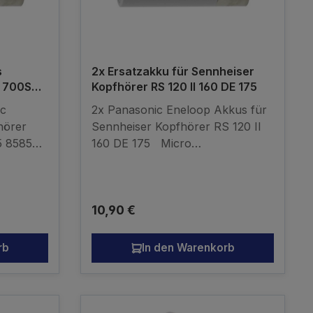
s
2x Ersatzakku für Sennheiser
 700S
Kopfhörer RS 120 II 160 DE 175
ic
2x Panasonic Eneloop Akkus für
hörer
Sennheiser Kopfhörer RS 120 II
5 8585
160 DE 175 Micro
AAAAbmessungen: 44 / 10,5mm
cro
(LxØ) Lieferumfang: 2 Stück Ni-
 10,5mm
MH 1,2V 800mAh (min.
Regulärer Preis:
10,90 €
ück Ni-
750mAh) kompatibler Akku - kein
Originalakku
ku - kein
rb
In den Warenkorb