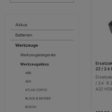
Akkus
Batterien
Werkzeuge
Werkzeugladegeräte
Ersatzak
Werkzeugakkus
22 / 2.6
ABB
SD 5000
Ersatzak
SIW 22-
AEG
/ 2.6 B 
A22 HDE
ATLAS COPCO
A22 SD5
BLACK & DECKER
A SFC22
SIW 22-
BOSCH