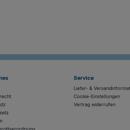
hes
Service
Liefer- & Versandinforma
recht
Cookie-Einstellungen
utz
Vertrag widerrufen
setz
m
hrottverordnung