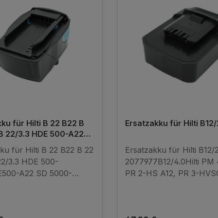
ku für Hilti B 22 B22 B
Ersatzakku für Hilti B12/
 B 22/3.3 HDE 500-A22
-A22 SFC 22-A SID 22-A
ku für Hilti B 22 B22 B 22
Ersatzakku für Hilti B12/2
22/3.3 HDE 500-
2077977B12/4.0Hilti PM
500-A22 SD 5000-
PR 2-HS A12, PR 3-HVSG
000-A22SFC 22-
HVSG A12, PR 30-HVS A
-ASID 22-A SID22-A
30-HVSG A12, SF 2-A, S
A SIW22-A TE 2-
SF 2H-A, SF 2H-A12, SF