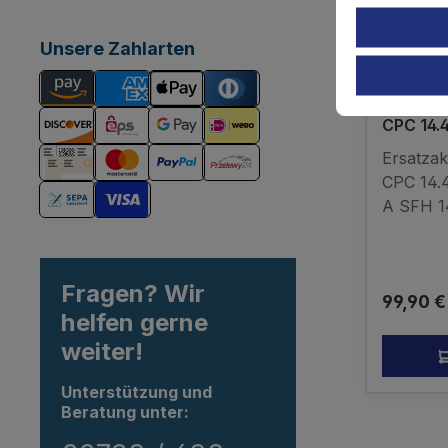
Unsere Zahlarten
Ersatzak
CPC 14.4
Ersatzak
CPC 14
A SFH 1
Flashlig
DriverS
Wrench
Fragen? Wir
Reguläre
99,90 €
ASID14
helfen gerne
14,4V 4
weiter!
Akku - k
Unterstützung und
Beratung unter: