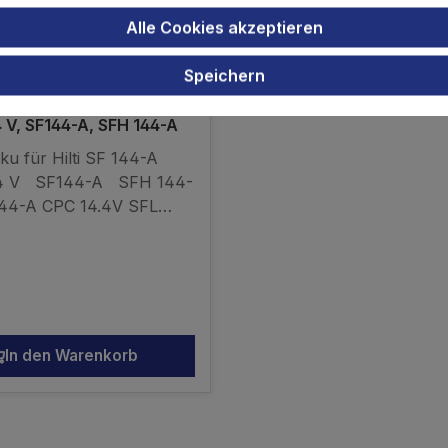
Alle Cookies akzeptieren
Speichern
ku für HILTI SFH 144-A
 V, SF144-A, SFH 144-A
ku für Hilti SF 144-A
.4 V SF144-A SFH 144-
44-A CPC 14.4V SFL
htSID 144-A CPC Impact
IW 144-A CPC Impact
B14B144 SFL144-
r Preis:
4-ASIW144-A LI-Ion
000mAh kompatibler
ein Originalakku
In den Warenkorb