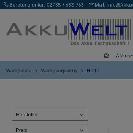
Beratung unter:
02738 / 688 763
Mail:
Info@Akkuw
m Hauptinhalt springen
Zur Suche springen
Zur Hauptnavigation springen
Home
Akkus
Werkzeuge
Werkzeugakkus
HILTI
Hersteller
Preis