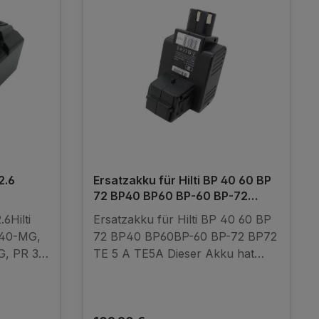
2.6
Ersatzakku für Hilti BP 40 60 BP
72 BP40 BP60 BP-60 BP-72
BP72 TE 5 A TE5A
.6Hilti
Ersatzakku für Hilti BP 40 60 BP
 40-MG,
72 BP40 BP60BP-60 BP-72 BP72
, PR 3-
TE 5 A TE5A Dieser Akku hat
12, PR
eine Kapazität von 3300 mAh und
F 2-A12,
eine Leistung von 79,2 Wh und ist
D 2-A,
mit einerspeziellen