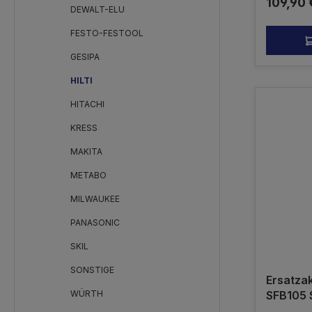
Reguläre
109,90 
A22TE2-
DEWALT-ELU
4000mAh
FESTO-FESTOOL
- die ei
verhinde
GESIPA
kein Ori
HILTI
HITACHI
KRESS
MAKITA
METABO
MILWAUKEE
PANASONIC
SKIL
SONSTIGE
Ersatzak
WÜRTH
SFB105 
SF100A 