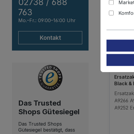
02738 / 688
Market
763
Komfor
Mo.–Fr.: 09:00–16:00 Uhr
Kontakt
Ersatza
Black &
England
Ersatzak
A9266 A
Das Trusted
A9252 E
Shops Gütesiegel
SL13YD 
9275 PS
Das Trusted Shops
130A PS
Gütesiegel bestätigt, dass