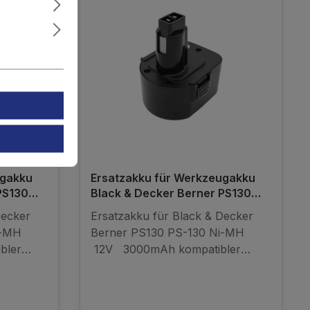
ugakku
Ersatzakku für Werkzeugakku
PS130
Black & Decker Berner PS130
PS-130 3Ah
Decker
Ersatzakku für Black & Decker
i-MH
Berner PS130 PS-130 Ni-MH
bler
12V 3000mAh kompatibler
Akku - kein Originalakku