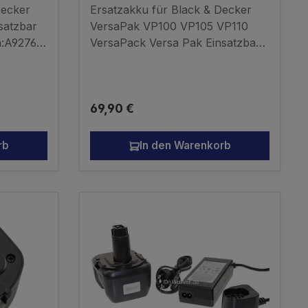
VP130 388183-00 383900-004
Decker
Ersatzakku für Black & Decker
satzbar
VersaPak VP100 VP105 VP110
n:A9276
VersaPack Versa Pak Einsatzbar
H 14,4V
für folgende
Akku -
Gerätetypen:VP510VP660VP650V
P750VP368VP3621
Regulärer Preis:
69,90 €
VP4000VP4100VP4200 VP4300
VP7251 VP7221 VP369 VP940
VP2000 Ni-MH 3,6V 2100mAh
rb
In den Warenkorb
kompatibler Akku - kein
Originalakku