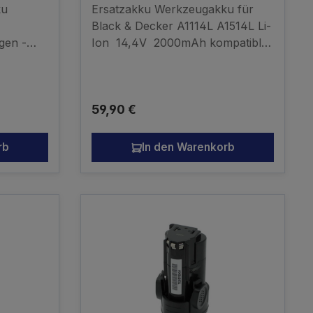
ku
Ersatzakku Werkzeugakku für
Black & Decker A1114L A1514L Li-
gen -
Ion 14,4V 2000mAh kompatibler
gakku
Akku - kein Originalakku
Elu
5,
Regulärer Preis:
59,90 €
6,
DC212,
0KA,
rb
In den Warenkorb
5,
0KA,
,
,
0KA
6VA,
98KB,
9