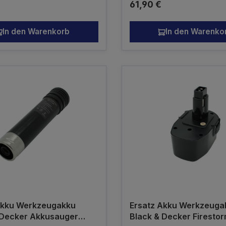
r Preis:
Regulärer Preis:
€
61,90 €
Kein Originalakku
In den Warenkorb
In den Warenko
Akku Werkzeugakku
Ersatz Akku Werkzeuga
 Decker Akkusauger
Black & Decker Firesto