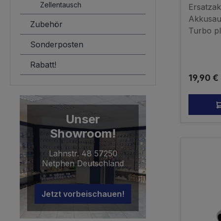
VP331 D
Zellentausch
Ersatzak
VP1000
Akkusau
Zubehör
Turbo p
für folg
Sonderposten
VP110V
Rabatt!
P368VP
Reguläre
19,90 €
00VP43
P940VP
2100mAh
Original
Unser
Showroom!
Lahnstr. 48 57250
Netphen Deutschland
Jetzt vorbeischauen!