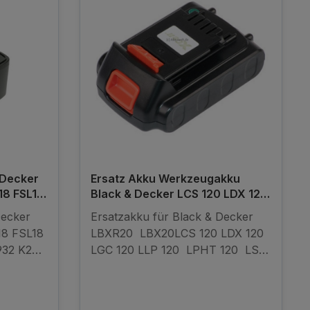
 Decker
Ersatz Akku Werkzeugakku
8 FSL18
Black & Decker LCS 120 LDX 120
LGC 120 LLP 120 LBXR20
Decker
Ersatzakku für Black & Decker
8 FSL18
LBXR20 LBX20LCS 120 LDX 120
32 K2
LGC 120 LLP 120 LPHT 120 LST
 18V
120 LDX 120C LDX 120SBLSW 20
Ion
LST 220ASL 188K ASL 188KB
Akku -
EPL 188KB SSL 20 SSL 20SB