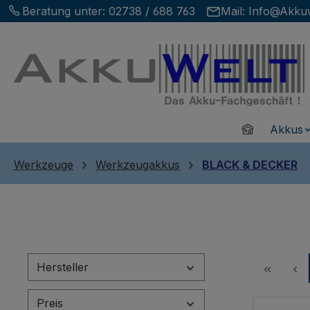
Beratung unter:
02738 / 688 763
Mail:
Info@Akkuw
m Hauptinhalt springen
Zur Suche springen
Zur Hauptnavigation springen
Home
Akkus
Werkzeuge
Werkzeugakkus
BLACK & DECKER
Hersteller
Preis