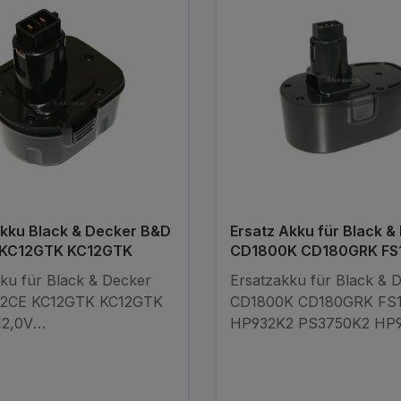
Akku Black & Decker B&D
Ersatz Akku für Black &
 KC12GTK KC12GTK
CD1800K CD180GRK FS1
HP932
ku für Black & Decker
Ersatzakku für Black & 
12CE KC12GTK KC12GTK
CD1800K CD180GRK FS1
2,0V
HP932K2 PS3750K2 HP9
kompatibler Akku -
PS3750 K2PS145 Ni-MH
ginalakku
2000mAh (Nicht für Li-
geeignet!!) Kompatibler 