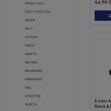
Reguläre
44,90 
DEWALT-ELU
FESTO-FESTOOL
GESIPA
HILTI
HITACHI
KRESS
MAKITA
METABO
MILWAUKEE
PANASONIC
SKIL
SONSTIGE
Ersatz 
WÜRTH
Black &