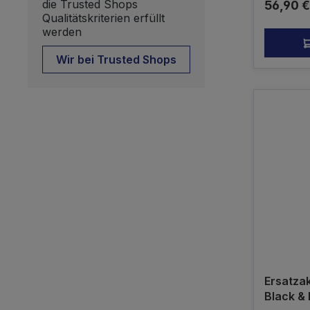
die Trusted Shops
Reguläre
56,90 €
PS 130
Qualitätskriterien erfüllt
kompatib
werden
Original
Wir bei Trusted Shops
Ersatza
Black &