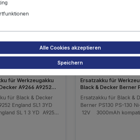
Originalakku
ing
tfunktionen
Alle Cookies akzeptieren
Speichern
kku für Werkzeugakku
Ersatzakku für Werkze
 Decker A9266 A9252
Black & Decker Berner 
 SL1
PS-130
ku für Black & Decker
Ersatzakku für Black & 
9252 England SL1 3YD
Berner PS130 PS-130 N
ngland SL 1 3 YD A9252
12V 3000mAh kompati
A9266 A 9266 A9275 A
Akku - kein Originalakku
130 PS 130 PS130A PS
 130 A PS130B PS 130B