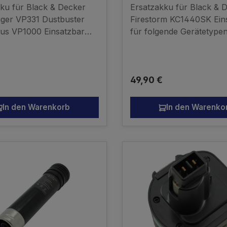
ustbuster Turbo plus
KC1440SK A9276
ku für Black & Decker
Ersatzakku für Black & 
ger VP331 Dustbuster
Firestorm KC1440SK Ein
lus VP1000 Einsatzbar
für folgende Gerätetype
ende Gerätetypen:VP105
England SL1 3YD Ni-M
P230VP510VP660VP650V
2000mAh kompatibler 
3621VP4000VP4100VP42
kein Originalakku
r Preis:
Regulärer Preis:
49,90 €
00VP7251VP7221VP369V
2000 Ni-MH 3,6V
 kompatibler Akku - kein
In den Warenkorb
In den Warenko
akku