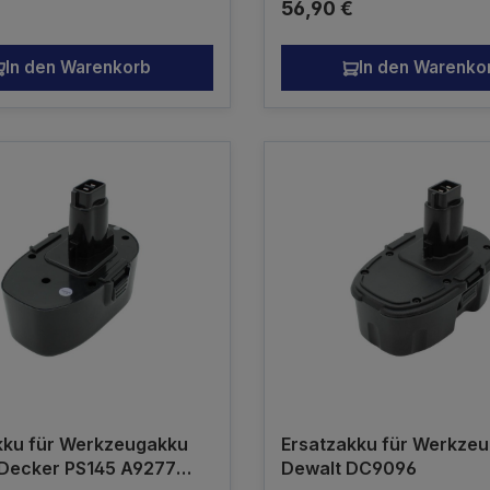
r Preis:
Regulärer Preis:
56,90 €
 Ni-MH 12V 3000mAh
ler Akku - kein
akku
In den Warenkorb
In den Warenko
kku für Werkzeugakku
Ersatzakku für Werkze
 Decker PS145 A9277
Dewalt DC9096