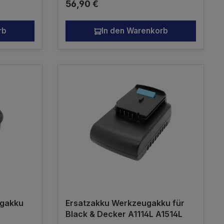
Regulärer Preis:
56,90 €
rb
In den Warenkorb
ugakku
Ersatzakku Werkzeugakku für
Black & Decker A1114L A1514L