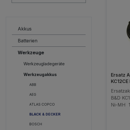
Akkus
Batterien
Werkzeuge
Werkzeugladegeräte
Werkzeugakkus
Ersatz 
KC12CE
ABB
Ersatzak
AEG
B&D KC
Ni-MH 1
ATLAS COPCO
2000mAh
BLACK & DECKER
Kein Ori
BOSCH