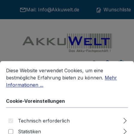
Zum Hauptinhalt springen
Mail:
Info@Akkuwelt.de
Wunschliste
War
Cookie-Voreinstellungen
Diese Website verwendet Cookies, um eine bestmögliche E
Diese Website verwendet Cookies, um eine
bestmögliche Erfahrung bieten zu können.
Mehr
Informationen ...
Akkus
Telefonakkus
BT
Cookie-Voreinstellungen
Britisch Telekom
Technisch erforderlich
Statistiken