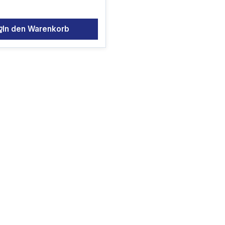
r Preis:
akku
In den Warenkorb