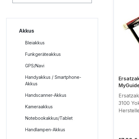
Akkus
Bleiakkus
Funkgeräteakkus
GPS/Navi
Handyakkus / Smartphone-
Ersatza
Akkus
MyGuid
553759
Handscanner-Akkus
Ersatza
3100 Yok
Kameraakkus
Herstell
Abmessun
Notebookakkus/Tablet
mm Li-P
Handlampen-Akkus
kompatib