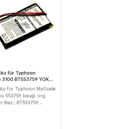
kku für Typhoon
e 3100 BT553759 YOKU
kku für Typhoon MyGuide
u 553759 baugl. org.
er-Bez.: BT553759
gen: 60,3 x 37,2 x 5,25
olymer 3,7V 1100mAh
ler Akku - kein