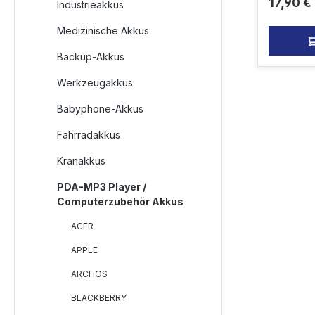
Reguläre
17,90 €
Original
Industrieakkus
Medizinische Akkus
Backup-Akkus
Werkzeugakkus
Babyphone-Akkus
Fahrradakkus
Kranakkus
PDA-MP3 Player /
Computerzubehör Akkus
ACER
APPLE
ARCHOS
BLACKBERRY