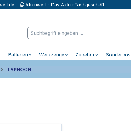
elt.de
Akkuwelt - Das Akku-Fachgeschäft
Batterien
Werkzeuge
Zubehör
Sonderpos
TYPHOON