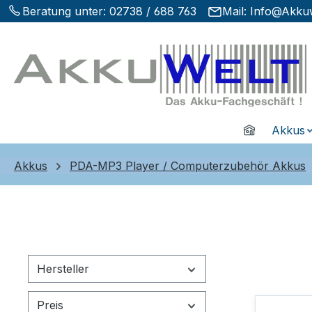
Beratung unter:
02738 / 688 763
Mail:
Info@Akkuw
m Hauptinhalt springen
Zur Suche springen
Zur Hauptnavigation springen
Home
Akkus
Akkus
PDA-MP3 Player / Computerzubehör Akkus
Hersteller
Preis