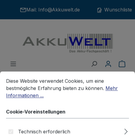
Zum Hauptinhalt springen
Mail:
Info@Akkuwelt.de
Wunschliste
War
Cookie-Voreinstellungen
Diese Website verwendet Cookies, um eine bestmögliche E
Diese Website verwendet Cookies, um eine
bestmögliche Erfahrung bieten zu können.
Mehr
Informationen ...
Zubehör
Netzteile /Kabel
KABEL MINI USB
Cookie-Voreinstellungen
Akkuladestation USB für GoPro
AHDBT-401 Hero4 Black Silver
Technisch erforderlich