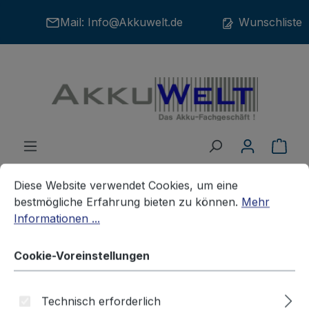
Zum Hauptinhalt springen
Mail:
Info@Akkuwelt.de
Wunschliste
War
Cookie-Voreinstellungen
Diese Website verwendet Cookies, um eine bestmögliche E
Diese Website verwendet Cookies, um eine
bestmögliche Erfahrung bieten zu können.
Mehr
Informationen ...
Zubehör
Netzteile /Kabel
HANDYNETZTEIL
Cookie-Voreinstellungen
Reise-Ladegerät (100-250V) mit
Mini-USB Stecker
Technisch erforderlich