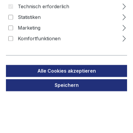
Technisch erforderlich
NP-FH50 NP-
Statistiken
Marketing
Bildergalerie überspringen
Komfortfunktionen
Alle Cookies akzeptieren
Speichern
Regulärer Preis:
4,90 €
Preise inkl. MwSt. zzgl. Versandkosten