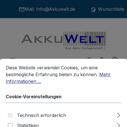
Zum Hauptinhalt springen
Mail:
Info@Akkuwelt.de
Wunschliste
War
Cookie-Voreinstellungen
Diese Website verwendet Cookies, um eine bestmögliche E
Diese Website verwendet Cookies, um eine
bestmögliche Erfahrung bieten zu können.
Mehr
Informationen ...
Zubehör
Ladegeräte
SONSTIGE
Cookie-Voreinstellungen
Ladegerät für CR-123A CR2
Technisch erforderlich
CR123 Vierschachtladegerät
Statistiken