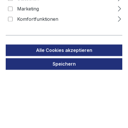
Marketing
Komfortfunktionen
Bildergalerie überspringen
Alle Cookies akzeptieren
Speichern
Regulärer Preis:
29,90 €