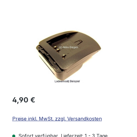
Bildergalerie überspringen
Regulärer Preis:
4,90 €
Preise inkl. MwSt. zzgl. Versandkosten
Sofort verfügbar, Lieferzeit: 1 - 3 Tage