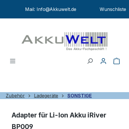
Zum Hauptinhalt springen
Mail:
Info@Akkuwelt.de
Wunschliste
War
Zubehör
Ladegeräte
SONSTIGE
Adapter für Li-Ion Akku iRiver
BP009