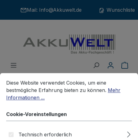
Zum Hauptinhalt springen
Mail:
Info@Akkuwelt.de
Wunschliste
War
Cookie-Voreinstellungen
Diese Website verwendet Cookies, um eine bestmögliche E
Diese Website verwendet Cookies, um eine
bestmögliche Erfahrung bieten zu können.
Mehr
Informationen ...
Zubehör
Ladegeräte
NIKON
Cookie-Voreinstellungen
Akku Ladegerät Nikon MH-18
MH18 MH-19 MH19
Technisch erforderlich