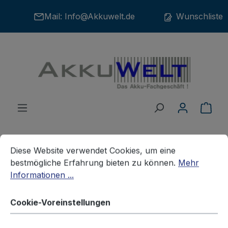
Zum Hauptinhalt springen
Mail:
Info@Akkuwelt.de
Wunschliste
War
Cookie-Voreinstellungen
Diese Website verwendet Cookies, um eine bestmögliche E
Diese Website verwendet Cookies, um eine
bestmögliche Erfahrung bieten zu können.
Mehr
Zubehör
Ladegeräte
KONICA
Informationen ...
Adapter für Li-Ion Akku Konica
Cookie-Voreinstellungen
Minolta NP-700