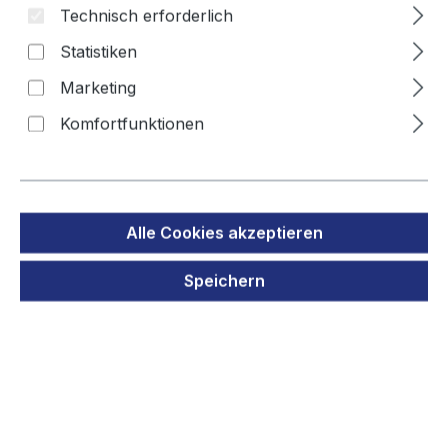
Technisch erforderlich
Statistiken
Bildergalerie überspringen
Marketing
Komfortfunktionen
Alle Cookies akzeptieren
Speichern
Regulärer Preis:
4,90 €
Preise inkl. MwSt. zzgl. Versandkosten
Sofort verfügbar, Lieferzeit: 1 - 3 Tage