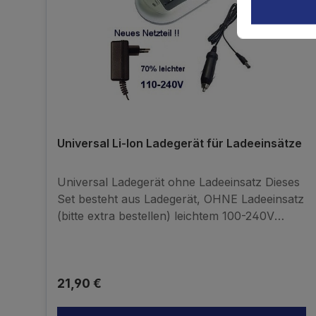
Universal Li-Ion Ladegerät für Ladeeinsätze
Universal Ladegerät ohne Ladeeinsatz Dieses
Set besteht aus Ladegerät, OHNE Ladeeinsatz
(bitte extra bestellen) leichtem 100-240V
Netzteil und einem 12V KFZ-Autoladekabel
Regulärer Preis:
21,90 €