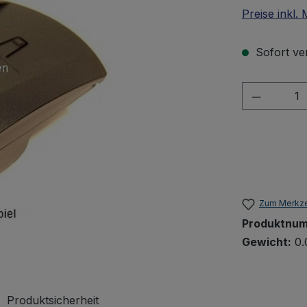
Preise inkl.
Sofort ver
Produkt 
Zum Merkze
Produktnu
Gewicht:
0.
Produktsicherheit