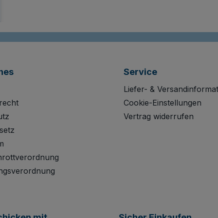
hes
Service
Liefer- & Versandinforma
recht
Cookie-Einstellungen
utz
Vertrag widerrufen
setz
m
hrottverordnung
ngsverordnung
chicken mit
Sicher Einkaufen