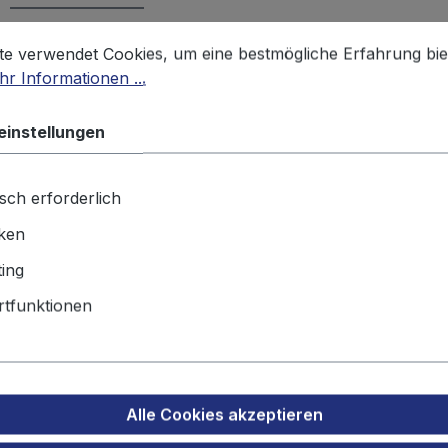
stellungen
 verwendet Cookies, um eine bestmögliche Erfahrung biet
r für Li-Ion Akku Fuji NP-40, P
te verwendet Cookies, um eine bestmögliche Erfahrung bie
r Informationen ...
einstellungen
sch erforderlich
iken
ing
tfunktionen
Alle Cookies akzeptieren