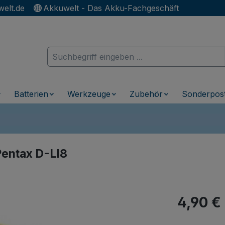
elt.de
Akkuwelt - Das Akku-Fachgeschäft
Batterien
Werkzeuge
Zubehör
Sonderpos
Pentax D-LI8
Regulärer Pr
4,90 €