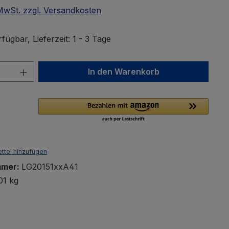
 MwSt. zzgl. Versandkosten
fügbar, Lieferzeit: 1 - 3 Tage
Anzahl: Gib den gewünschten Wert ein 
In den Warenkorb
ttel hinzufügen
mmer:
LG20151xxA41
01 kg