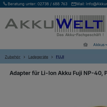
Beratung unter:
02738 / 688 763
Mail:
Info@Akkuw
m Hauptinhalt springen
Zur Suche springen
Zur Hauptnavigation springen
Home
Akkus
Zubehör
Ladegeräte
FUJI
Adapter für Li-Ion Akku Fuji NP-40, 
Bildergalerie überspringen