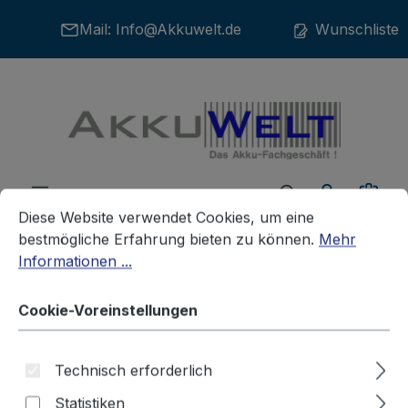
Zum Hauptinhalt springen
Mail:
Info@Akkuwelt.de
Wunschliste
War
Cookie-Voreinstellungen
Diese Website verwendet Cookies, um eine bestmögliche E
Diese Website verwendet Cookies, um eine
bestmögliche Erfahrung bieten zu können.
Mehr
Informationen ...
Werkzeuge
Werkzeugakkus
WÜRTH
Cookie-Voreinstellungen
Ersatzakku Werkzeugakku für
Technisch erforderlich
Würth ABS 12-M2
Statistiken