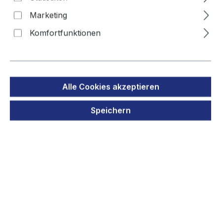
0702300512061 0702300712061
Marketing
Komfortfunktionen
2607335054 260733508
Bildergalerie überspringen
Alle Cookies akzeptieren
Speichern
Regulärer Preis:
53,90 €