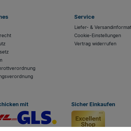
hes
Service
Liefer- & Versandinforma
recht
Cookie-Einstellungen
utz
Vertrag widerrufen
setz
m
hrottverordnung
ngsverordnung
chicken mit
Sicher Einkaufen