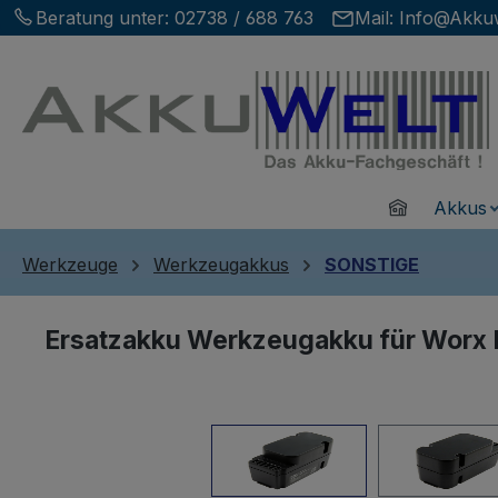
Beratung unter:
02738 / 688 763
Mail:
Info@Akkuw
m Hauptinhalt springen
Zur Suche springen
Zur Hauptnavigation springen
Home
Akkus
Werkzeuge
Werkzeugakkus
SONSTIGE
Ersatzakku Werkzeugakku für Wor
Bildergalerie überspringen