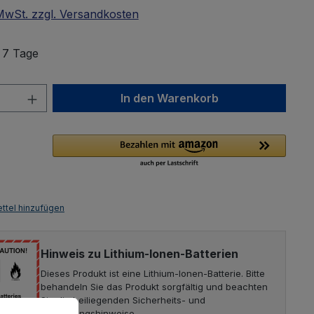
 MwSt. zzgl. Versandkosten
: 7 Tage
Anzahl: Gib den gewünschten Wert ein 
In den Warenkorb
ttel hinzufügen
Hinweis zu Lithium-Ionen-Batterien
Dieses Produkt ist eine Lithium-Ionen-Batterie. Bitte
behandeln Sie das Produkt sorgfältig und beachten
Sie die beiliegenden Sicherheits- und
en zu können.
Mehr Informationen ...
Entsorgungshinweise.