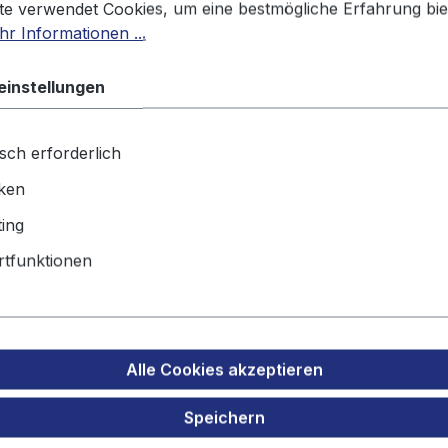
te verwendet Cookies, um eine bestmögliche Erfahrung bie
r Informationen ...
Produktnu
einstellungen
Gewicht:
50
sch erforderlich
Produktsicherheit
iken
ing
tzakku Werkzeugakku für Worx 
tfunktionen
 L1500
Alle Cookies akzeptieren
Speichern