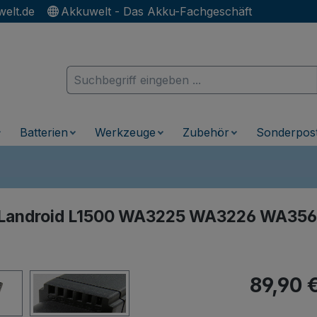
elt.de
Akkuwelt - Das Akku-Fachgeschäft
Batterien
Werkzeuge
Zubehör
Sonderpos
x Landroid L1500 WA3225 WA3226 WA35
Regulärer Pr
89,90 