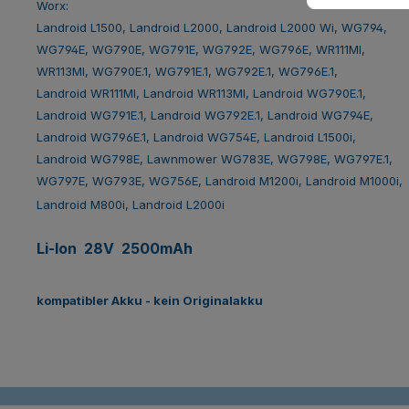
Worx:
Landroid L1500, Landroid L2000, Landroid L2000 Wi, WG794,
WG794E, WG790E, WG791E, WG792E, WG796E, WR111MI,
WR113MI, WG790E.1, WG791E.1, WG792E.1, WG796E.1,
Landroid WR111MI, Landroid WR113MI, Landroid WG790E.1,
Landroid WG791E.1, Landroid WG792E.1, Landroid WG794E,
Landroid WG796E.1, Landroid WG754E, Landroid L1500i,
Landroid WG798E, Lawnmower WG783E, WG798E, WG797E.1,
WG797E, WG793E, WG756E, Landroid M1200i, Landroid M1000i,
Landroid M800i, Landroid L2000i
Li-Ion 28V 2500mAh
kompatibler Akku - kein Originalakku