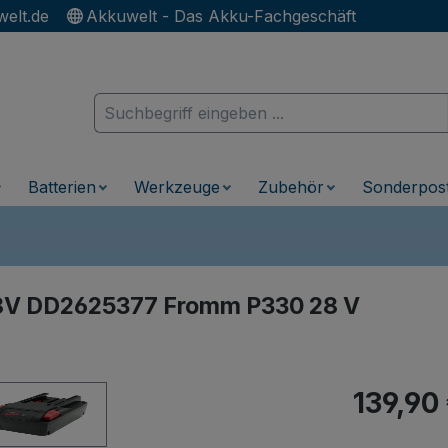
elt.de
Akkuwelt - Das Akku-Fachgeschäft
Batterien
Werkzeuge
Zubehör
Sonderpos
28V DD2625377 Fromm P330 28 V
Regulärer Pr
139,90