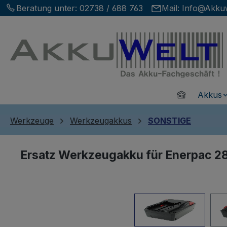
Beratung unter:
02738 / 688 763
Mail:
Info@Akkuw
m Hauptinhalt springen
Zur Suche springen
Zur Hauptnavigation springen
Home
Akkus
Werkzeuge
Werkzeugakkus
SONSTIGE
Ersatz Werkzeugakku für Enerpac 
Bildergalerie überspringen