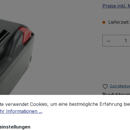
Preise inkl.
Lieferzeit
Produkt 
Zum Merkze
Produktnu
stellungen
 verwendet Cookies, um eine bestmögliche Erfahrung biet
Gewicht:
30
te verwendet Cookies, um eine bestmögliche Erfahrung bie
r Informationen ...
einstellungen