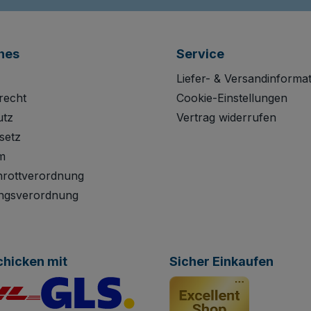
hes
Service
Liefer- & Versandinforma
recht
Cookie-Einstellungen
utz
Vertrag widerrufen
setz
m
hrottverordnung
ngsverordnung
chicken mit
Sicher Einkaufen