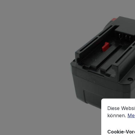
Cookie-Vorein
Diese Website
Diese Websi
können.
Meh
Cookie-Vor