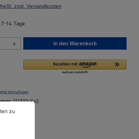
 MwSt. zzgl. Versandkosten
: 7-14 Tage
Anzahl: Gib den gewünschten Wert ein 
In den Warenkorb
ttel hinzufügen
mmer:
111333-Xx2
en zu können.
Mehr Informationen ...
0 g
ten zu