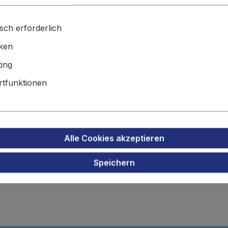
sch erforderlich
Produktsicherheit
iken
tz Werkzeugakku für Enerpac 2
ing
tfunktionen
Alle Cookies akzeptieren
Speichern