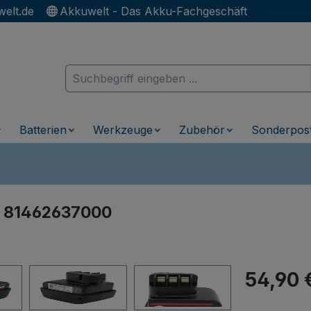
elt.de
Akkuwelt - Das Akku-Fachgeschäft
Batterien
Werkzeuge
Zubehör
Sonderpos
o 81462637000
Regulärer Pr
54,90 