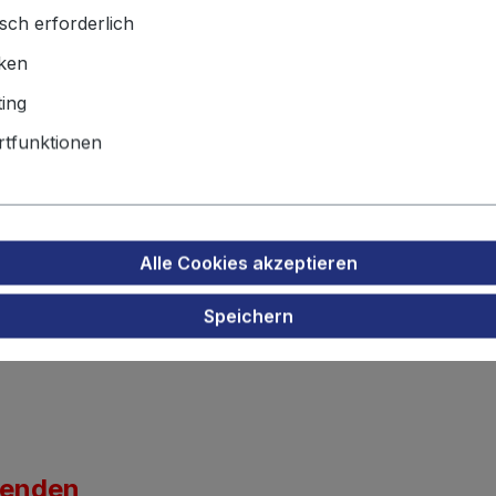
sch erforderlich
iken
Produktsicherheit
ing
lentausch Werkzeugakku Metabo
tfunktionen
senden
Alle Cookies akzeptieren
37000
Speichern
senden