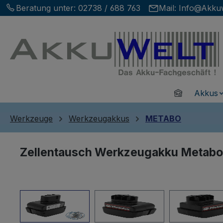
Beratung unter:
02738 / 688 763
Mail:
Info@Akkuw
m Hauptinhalt springen
Zur Suche springen
Zur Hauptnavigation springen
Home
Akkus
Werkzeuge
Werkzeugakkus
METABO
Zellentausch Werkzeugakku Metab
Bildergalerie überspringen