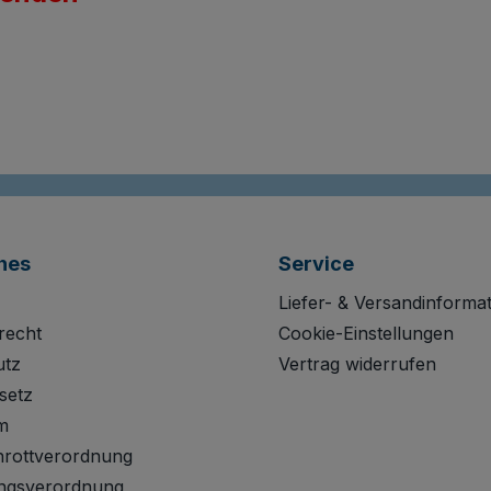
hes
Service
Liefer- & Versandinforma
recht
Cookie-Einstellungen
utz
Vertrag widerrufen
setz
m
hrottverordnung
ngsverordnung