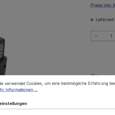
Preise inkl.
Lieferzeit
Produkt 
Zum Merkze
stellungen
 verwendet Cookies, um eine bestmögliche Erfahrung biet
te verwendet Cookies, um eine bestmögliche Erfahrung bie
Produktnu
r Informationen ...
Gewicht:
0.
einstellungen