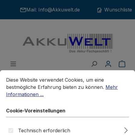
Zum Hauptinhalt springen
Mail:
Info@Akkuwelt.de
Wunschliste
War
Cookie-Voreinstellungen
Diese Website verwendet Cookies, um eine bestmögliche E
Diese Website verwendet Cookies, um eine
bestmögliche Erfahrung bieten zu können.
Mehr
Informationen ...
Ersatzladegerät für Bosch
Cookie-Voreinstellungen
Werkzeugakkus 7,2V - 24V
Technisch erforderlich