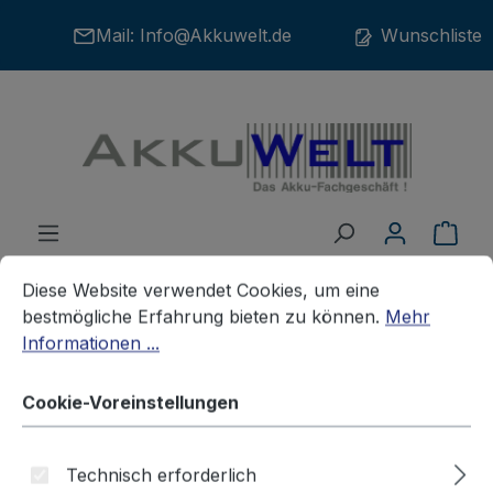
Zum Hauptinhalt springen
Mail:
Info@Akkuwelt.de
Wunschliste
War
Cookie-Voreinstellungen
Diese Website verwendet Cookies, um eine bestmögliche E
Diese Website verwendet Cookies, um eine
bestmögliche Erfahrung bieten zu können.
Mehr
Informationen ...
Batterien
Spezial-Batterien
Cookie-Voreinstellungen
Lithium Batterie passend für
Technisch erforderlich
Mitsubishi F930GOT F940GOT