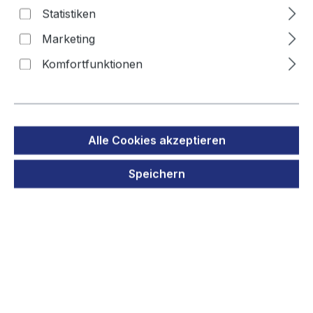
Statistiken
Typ ER3/ PM-20BL mit Kabel
Marketing
und Stecker
Komfortfunktionen
Bildergalerie überspringen
Alle Cookies akzeptieren
Speichern
Regulärer Preis:
24,90 €