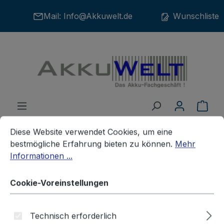
Zum Hauptinhalt springen
Mail:
Info@Akkuwelt.de
Wunschliste
War
Cookie-Voreinstellungen
Diese Website verwendet Cookies, um eine bestmögliche E
Diese Website verwendet Cookies, um eine
bestmögliche Erfahrung bieten zu können.
Mehr
Informationen ...
Batterien
Knopfzellen
Cookie-Voreinstellungen
Varta/Maxell SR1130W AG10
Technisch erforderlich
LR54 GP89A 389 Uhrenbatterie