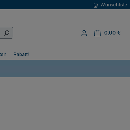
Wunschliste
0,00 €
War
ten
Rabatt!
eis: