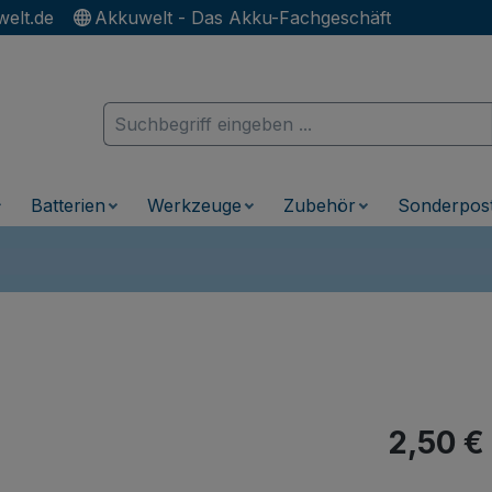
elt.de
Akkuwelt - Das Akku-Fachgeschäft
Batterien
Werkzeuge
Zubehör
Sonderpos
Regulärer Pr
2,50 €