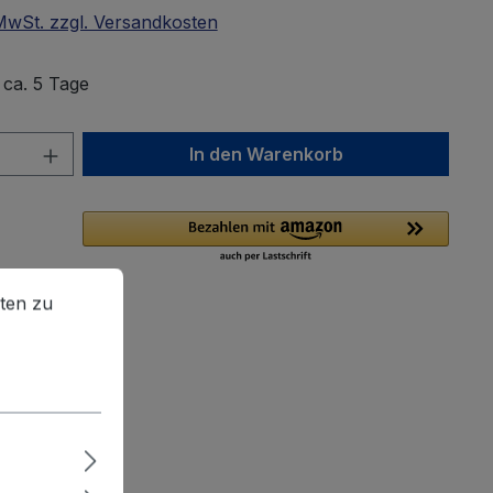
 MwSt. zzgl. Versandkosten
: ca. 5 Tage
Anzahl: Gib den gewünschten Wert ein 
In den Warenkorb
en zu können.
Mehr Informationen ...
ten zu
ttel hinzufügen
mmer:
107518
01 kg