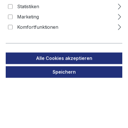
Statistiken
Bal7 Merlin Gerin BATLi02
Marketing
Komfortfunktionen
Bildergalerie überspringen
Alle Cookies akzeptieren
Speichern
Regulärer Preis:
94,90 €