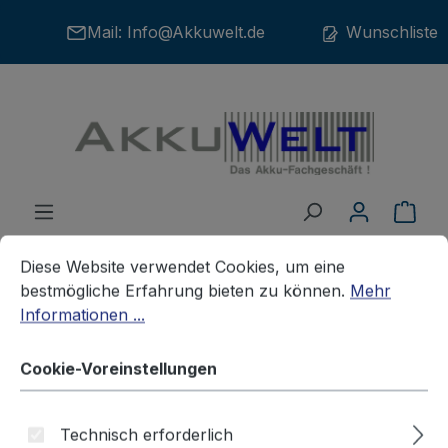
Zum Hauptinhalt springen
Mail:
Info@Akkuwelt.de
Wunschliste
War
Cookie-Voreinstellungen
Diese Website verwendet Cookies, um eine bestmögliche E
Diese Website verwendet Cookies, um eine
bestmögliche Erfahrung bieten zu können.
Mehr
Informationen ...
Batterien
Alarmanlagen
Cookie-Voreinstellungen
Pufferbatterie passend für
Technisch erforderlich
Merlin Gerin 63707 Merlin Gerin