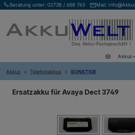
Beratung unter:
02738 / 688 763
Mail:
Info@Akkuw
m Hauptinhalt springen
Zur Suche springen
Zur Hauptnavigation springen
Home
Akkus
Akkus
Telefonakkus
SONSTIGE
Ersatzakku für Avaya Dect 3749
Bildergalerie überspringen