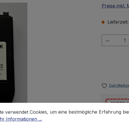
Preise inkl.
Lieferzeit
Produkt 
Zum Merkze
stellungen
 verwendet Cookies, um eine bestmögliche Erfahrung biet
te verwendet Cookies, um eine bestmögliche Erfahrung bie
r Informationen ...