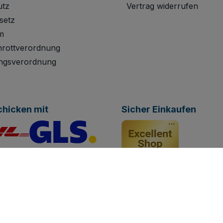
utz
Vertrag widerrufen
setz
m
hrottverordnung
ngsverordnung
chicken mit
Sicher Einkaufen