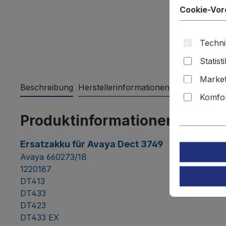
Cookie-Vor
Techni
Statist
Market
Beschreibung
Herstellerinformationen
Bewertungen
Komfor
Produktinformationen "Ersat
Ersatzakku für Avaya Dect 3749
Avaya 660273/1B
1220187
DT413
DT433
DT423
DT433 EX