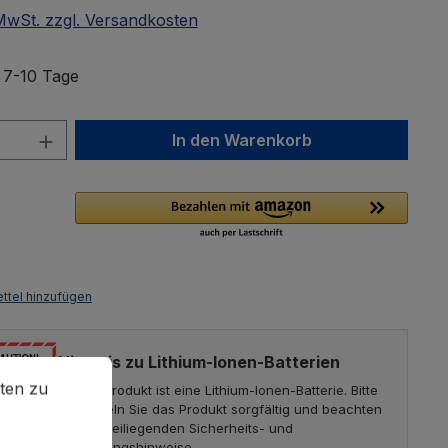
 MwSt. zzgl. Versandkosten
: 7-10 Tage
Anzahl: Gib den gewünschten Wert ein 
In den Warenkorb
ttel hinzufügen
Hinweis zu Lithium-Ionen-Batterien
en zu können.
Mehr Informationen ...
ten zu
Dieses Produkt ist eine Lithium-Ionen-Batterie. Bitte
behandeln Sie das Produkt sorgfältig und beachten
Sie die beiliegenden Sicherheits- und
Entsorgungshinweise.