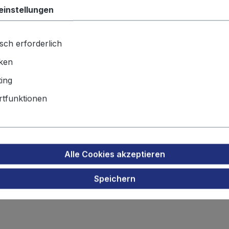
einstellungen
Produktnu
sch erforderlich
Gewicht:
40
iken
ing
Produktsicherheit
tfunktionen
zakku für Avaya Dect 3749"
Alle Cookies akzeptieren
Speichern