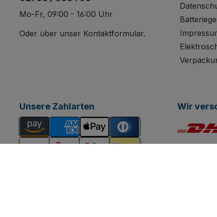
Datensch
Mo-Fr, 09:00 - 16:00 Uhr
Batteriege
Impressu
Oder über unser
Kontaktformular
.
Elektrosc
Verpacku
Unsere Zahlarten
Wir vers