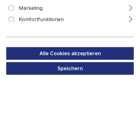
Marketing
Komfortfunktionen
Bildergalerie überspringen
Alle Cookies akzeptieren
Speichern
Regulärer Preis:
8,90 €