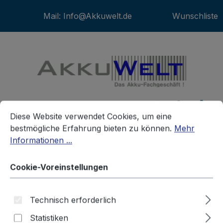
Zum Hauptinhalt springen
Akkuwelt - Das Akku-Fachgeschäft
Wunschliste
War
Cookie-Voreinstellungen
Diese Website verwendet Cookies, um eine bestmögliche E
Diese Website verwendet Cookies, um eine
bestmögliche Erfahrung bieten zu können.
Mehr
Informationen ...
Akkus
Telefonakkus
SONSTIGE
Cookie-Voreinstellungen
Akku für Olympia Certo Answer
Technisch erforderlich
Micro AAA 1,2V
Statistiken