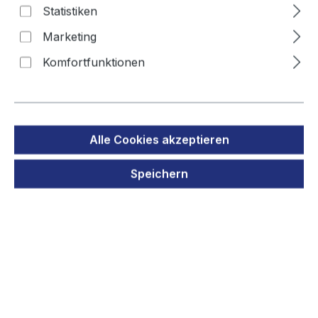
Statistiken
V30145-
Marketing
Komfortfunktionen
Bildergalerie überspringen
Alle Cookies akzeptieren
Speichern
Regulärer Preis:
11,90 €
Preise inkl. MwSt. zzgl. Versandkosten