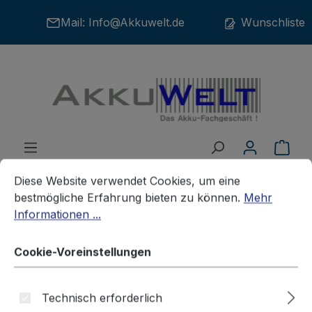
Zum Hauptinhalt springen
Mail:
Info@Akkuwelt.de
Wunschliste
War
Cookie-Voreinstellungen
Diese Website verwendet Cookies, um eine bestmögliche E
Diese Website verwendet Cookies, um eine
bestmögliche Erfahrung bieten zu können.
Mehr
Informationen ...
Akkus
Telefonakkus
SIEMENS
Cookie-Voreinstellungen
Ersatzakku Siemens Gigaset
Technisch erforderlich
SL78 SL78H SL780 SL785 SL788