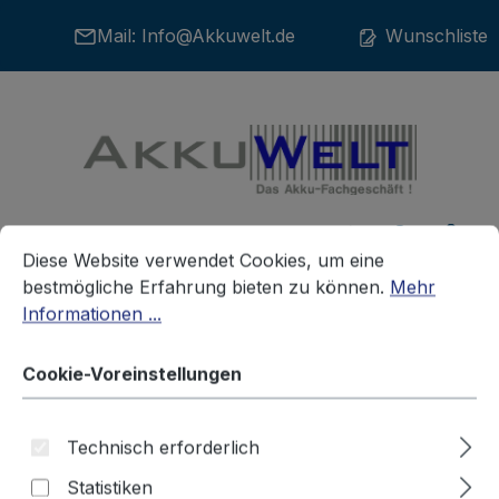
Zum Hauptinhalt springen
Mail:
Info@Akkuwelt.de
Wunschliste
War
Cookie-Voreinstellungen
Diese Website verwendet Cookies, um eine bestmögliche E
Diese Website verwendet Cookies, um eine
bestmögliche Erfahrung bieten zu können.
Mehr
Informationen ...
Akkus
Telefonakkus
PHILIPS
Cookie-Voreinstellungen
Ersatzakku für Philips CD1552
Technisch erforderlich
Twin Digi Cordless Answer
Statistiken