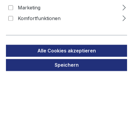
Marketing
Komfortfunktionen
Bildergalerie überspringen
Alle Cookies akzeptieren
Speichern
Regulärer Preis:
8,90 €