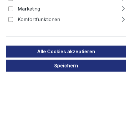
Machine Phone
Marketing
Komfortfunktionen
Bildergalerie überspringen
Alle Cookies akzeptieren
Speichern
Regulärer Preis:
8,90 €