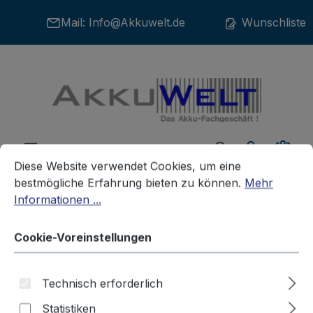
Zum Hauptinhalt springen
Mail:
Info@Akkuwelt.de
Wunschliste
War
Cookie-Voreinstellungen
Diese Website verwendet Cookies, um eine bestmögliche E
Diese Website verwendet Cookies, um eine
bestmögliche Erfahrung bieten zu können.
Mehr
Informationen ...
Akkus
Telefonakkus
PHILIPS
Cookie-Voreinstellungen
Ersatz Akku Philips CD2551
Technisch erforderlich
Digital Cordless Answer
Statistiken