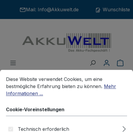
Zum Hauptinhalt springen
Mail:
Info@Akkuwelt.de
Wunschliste
War
Cookie-Voreinstellungen
Diese Website verwendet Cookies, um eine bestmögliche E
Diese Website verwendet Cookies, um eine
bestmögliche Erfahrung bieten zu können.
Mehr
Informationen ...
Akkus
Telefonakkus
DETEWE
Cookie-Voreinstellungen
Ersatz Akku für DeTeWe Style
Technisch erforderlich
250 2,4V