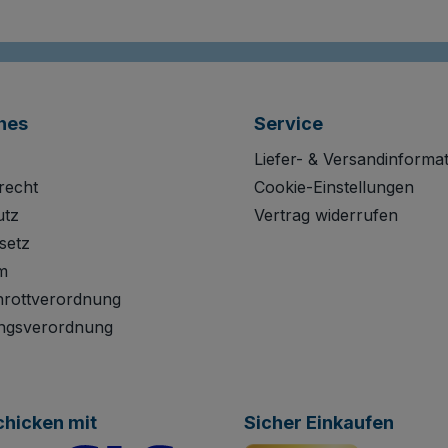
hes
Service
Liefer- & Versandinforma
recht
Cookie-Einstellungen
utz
Vertrag widerrufen
setz
m
hrottverordnung
ngsverordnung
chicken mit
Sicher Einkaufen