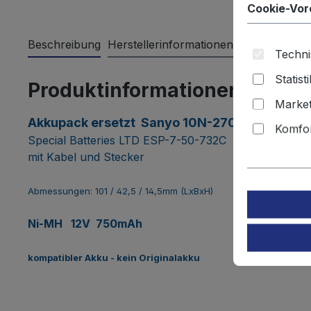
Cookie-Vor
Beschreibung
Herstellerinformationen
Bewertungen
Techni
Statist
Produktinformationen "Akku
Market
Akkupack ersetzt Sanyo 10N-270AA
Komfor
Special Batteries LTD ESP-7-50-732C
mit Kabel und Stecker
Abmessungen: 101 / 42,5 / 14,5mm (LxBxH)
Ni-MH 12V 750mAh
kompatibler Akku - kein Originalakku