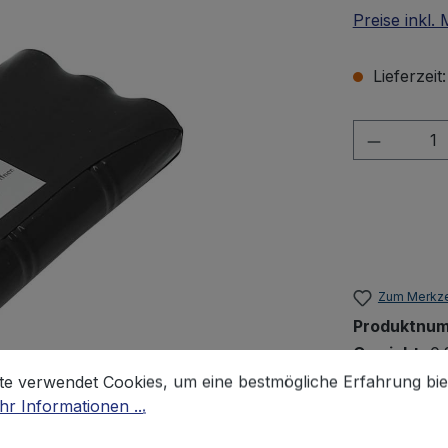
Preise inkl.
Lieferzeit
Produkt 
Zum Merkze
Produktnu
Gewicht:
0.
stellungen
 verwendet Cookies, um eine bestmögliche Erfahrung biet
te verwendet Cookies, um eine bestmögliche Erfahrung bie
r Informationen ...