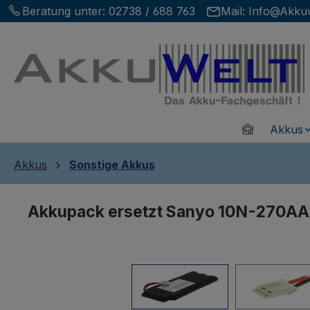
Beratung unter:
02738 / 688 763
Mail:
Info@Akkuw
m Hauptinhalt springen
Zur Suche springen
Zur Hauptnavigation springen
Home
Akkus
Akkus
Sonstige Akkus
Akkupack ersetzt Sanyo 10N-270AA
Bildergalerie überspringen