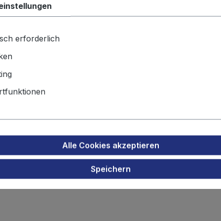
einstellungen
Produktsicherheit
sch erforderlich
iken
pack ersetzt Sanyo 10N-270AA"
ing
tfunktionen
Alle Cookies akzeptieren
Speichern