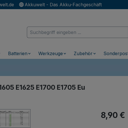
elt.de
Akkuwelt - Das Akku-Fachgeschäft
Batterien
Werkzeuge
Zubehör
Sonderpos
1605 E1625 E1700 E1705 Eu
Regulärer Pr
8,90 €