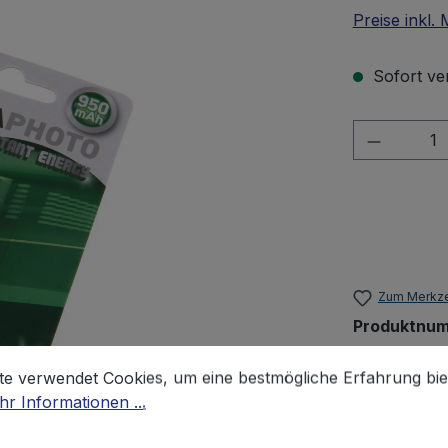
Preise inkl.
Sofort ver
Produkt 
Zum Merkze
Produktnu
Gewicht:
0.
stellungen
 verwendet Cookies, um eine bestmögliche Erfahrung biet
te verwendet Cookies, um eine bestmögliche Erfahrung bie
r Informationen ...