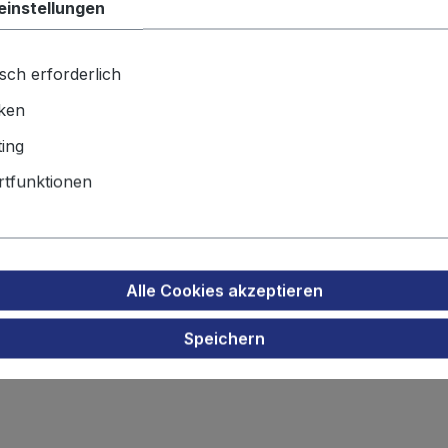
einstellungen
Produktsicherheit
sch erforderlich
iken
für Hagenuk Eurofone C1800 E16
ing
00
tfunktionen
Alle Cookies akzeptieren
Speichern