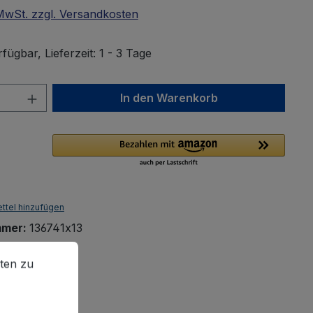
 MwSt. zzgl. Versandkosten
fügbar, Lieferzeit: 1 - 3 Tage
Anzahl: Gib den gewünschten Wert ein 
In den Warenkorb
ttel hinzufügen
mmer:
136741x13
02 kg
en zu können.
Mehr Informationen ...
ten zu