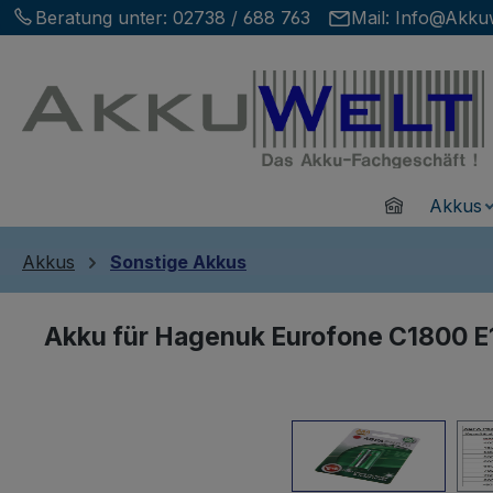
Beratung unter:
02738 / 688 763
Mail:
Info@Akkuw
m Hauptinhalt springen
Zur Suche springen
Zur Hauptnavigation springen
Home
Akkus
Akkus
Sonstige Akkus
Akku für Hagenuk Eurofone C1800 E
Bildergalerie überspringen