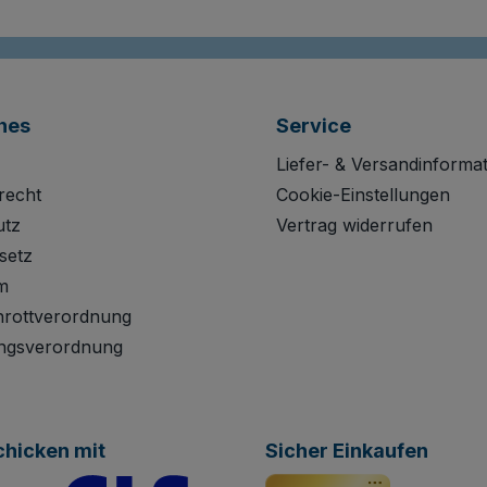
hes
Service
Liefer- & Versandinforma
recht
Cookie-Einstellungen
utz
Vertrag widerrufen
setz
m
hrottverordnung
ngsverordnung
chicken mit
Sicher Einkaufen