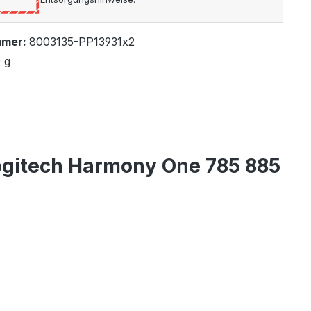
mmer:
8003135-PP13931x2
 g
ogitech Harmony One 785 885