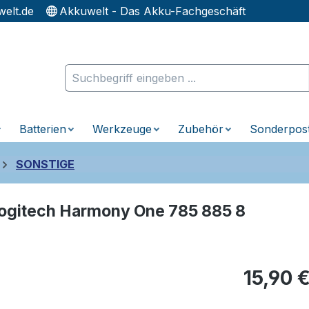
elt.de
Akkuwelt - Das Akku-Fachgeschäft
Batterien
Werkzeuge
Zubehör
Sonderpos
SONSTIGE
Logitech Harmony One 785 885 8
Regulärer Pr
15,90 