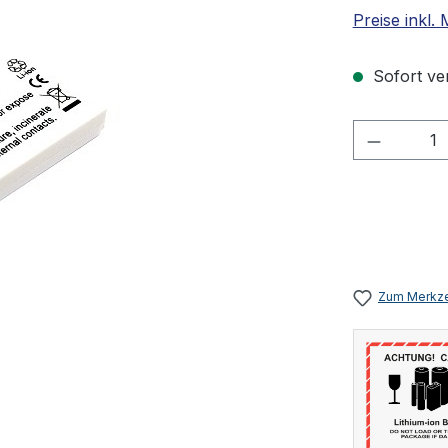
Preise inkl.
Sofort ver
Produkt 
Zum Merkze