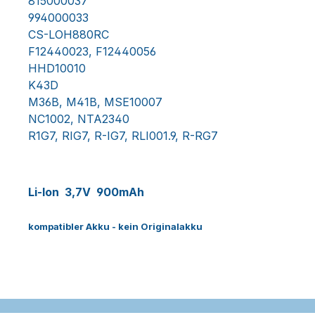
815000037
994000033
CS-LOH880RC
F12440023,
F12440056
HHD10010
K43D
M36B, M41B, MSE10007
NC1002, NTA2340
R1G7, RIG7, R-IG7, RLI001.9, R-RG7
Li-Ion 3,7V 900mAh
kompatibler Akku - kein Originalakku