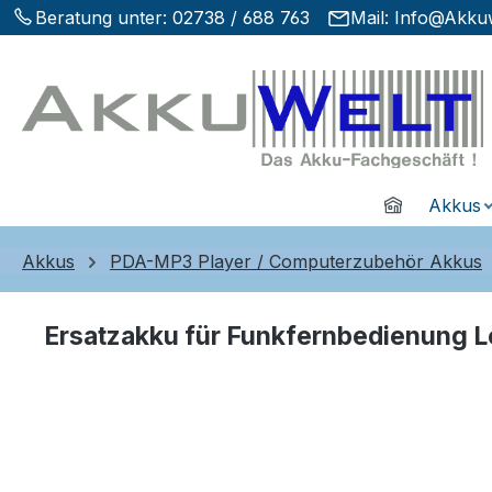
Beratung unter:
02738 / 688 763
Mail:
Info@Akkuw
m Hauptinhalt springen
Zur Suche springen
Zur Hauptnavigation springen
Home
Akkus
Akkus
PDA-MP3 Player / Computerzubehör Akkus
Ersatzakku für Funkfernbedienung 
Bildergalerie überspringen