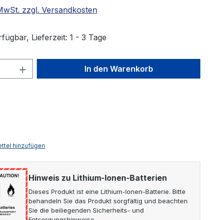
 MwSt. zzgl. Versandkosten
fügbar, Lieferzeit: 1 - 3 Tage
Anzahl: Gib den gewünschten Wert ein 
In den Warenkorb
ttel hinzufügen
Hinweis zu Lithium-Ionen-Batterien
Dieses Produkt ist eine Lithium-Ionen-Batterie. Bitte
behandeln Sie das Produkt sorgfältig und beachten
Sie die beiliegenden Sicherheits- und
Entsorgungshinweise.