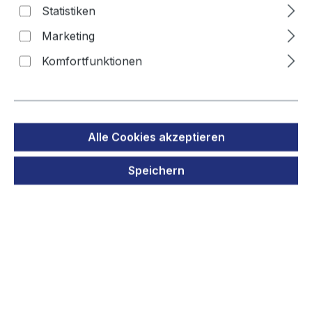
Statistiken
AS10
Marketing
Komfortfunktionen
Bildergalerie überspringen
Alle Cookies akzeptieren
Speichern
Regulärer Preis:
39,90 €
Preise inkl. MwSt. zzgl. Versandkosten