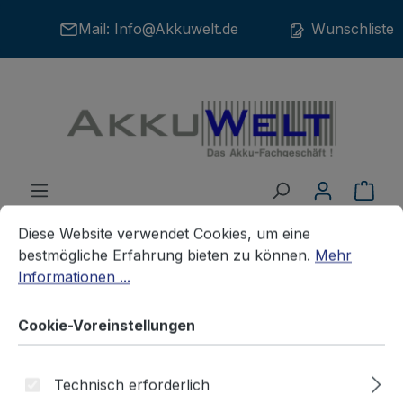
Zum Hauptinhalt springen
Mail:
Info@Akkuwelt.de
Wunschliste
War
Cookie-Voreinstellungen
Diese Website verwendet Cookies, um eine bestmögliche E
Diese Website verwendet Cookies, um eine
bestmögliche Erfahrung bieten zu können.
Mehr
Informationen ...
Akkus
Notebookakkus/Tablet
ACER
Cookie-Voreinstellungen
Ersatzakku Acer Aspire 3820T
Technisch erforderlich
4820T 5820T AS10B73 AS10B41