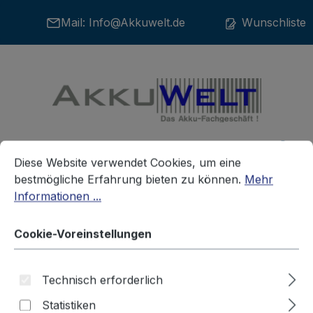
Zum Hauptinhalt springen
Mail:
Info@Akkuwelt.de
Wunschliste
Cookie-Voreinstellungen
War
Diese Website verwendet Cookies, um eine bestmögliche E
Diese Website verwendet Cookies, um eine
bestmögliche Erfahrung bieten zu können.
Mehr
Informationen ...
Akkus
Medizinische Akkus
Cookie-Voreinstellungen
Ersatzakku AKKUmed für
Technisch erforderlich
Medela Absaugpumpe Vario
Statistiken