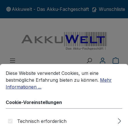
Zum Hauptinhalt springen
Akkuwelt - Das Akku-Fachgeschäft
Wunschliste
War
Cookie-Voreinstellungen
Diese Website verwendet Cookies, um eine bestmögliche E
Diese Website verwendet Cookies, um eine
bestmögliche Erfahrung bieten zu können.
Mehr
Informationen ...
Akkus
Kameraakkus
SONSTIGE
Cookie-Voreinstellungen
Ersatzakku für Voigtländer VITO
Technisch erforderlich
75 Vitolux S100 S80 Vitoret U8 D