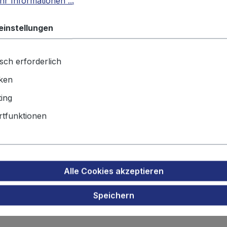
r Informationen ...
einstellungen
Produktnu
Gewicht:
20
sch erforderlich
iken
Produktsicherheit
ing
tfunktionen
tz Akku für Helmkamera Contou
Alle Cookies akzeptieren
Speichern