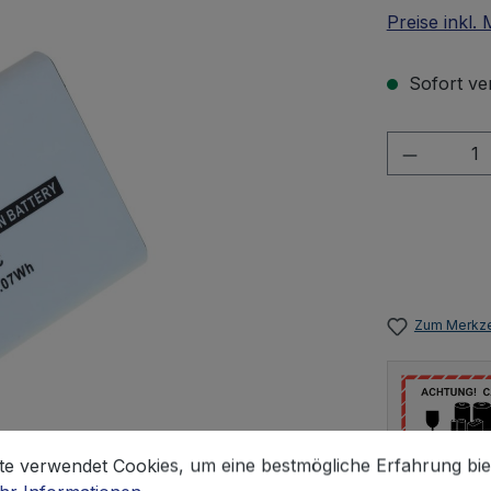
Preise inkl.
Sofort ver
Produkt 
Zum Merkze
stellungen
 verwendet Cookies, um eine bestmögliche Erfahrung biet
te verwendet Cookies, um eine bestmögliche Erfahrung bie