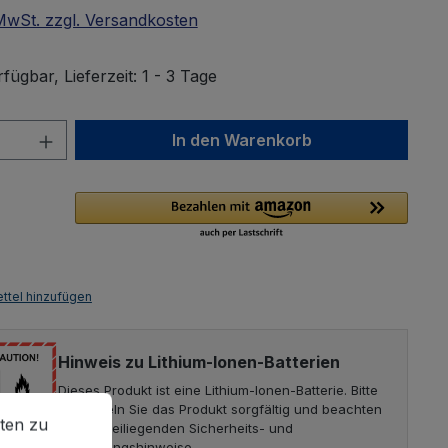
 MwSt. zzgl. Versandkosten
fügbar, Lieferzeit: 1 - 3 Tage
Anzahl: Gib den gewünschten Wert ein 
In den Warenkorb
ttel hinzufügen
Hinweis zu Lithium-Ionen-Batterien
Dieses Produkt ist eine Lithium-Ionen-Batterie. Bitte
en zu können.
Mehr Informationen ...
behandeln Sie das Produkt sorgfältig und beachten
ten zu
Sie die beiliegenden Sicherheits- und
Entsorgungshinweise.