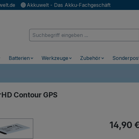
elt.de
Akkuwelt - Das Akku-Fachgeschäft
Batterien
Werkzeuge
Zubehör
Sonderpos
urHD Contour GPS
Regulärer Pr
14,90 