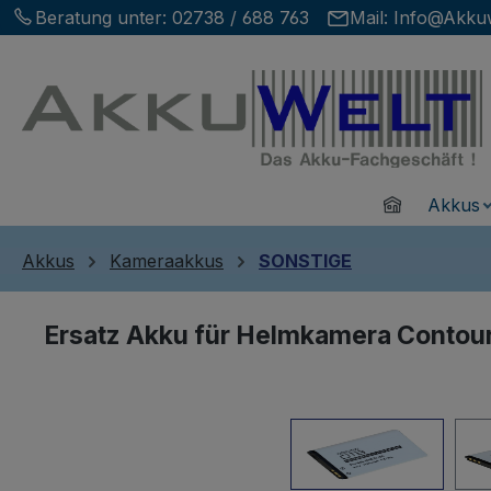
Beratung unter:
02738 / 688 763
Mail:
Info@Akkuw
m Hauptinhalt springen
Zur Suche springen
Zur Hauptnavigation springen
Home
Akkus
Akkus
Kameraakkus
SONSTIGE
Ersatz Akku für Helmkamera Conto
Bildergalerie überspringen