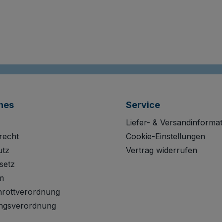
hes
Service
Liefer- & Versandinforma
recht
Cookie-Einstellungen
utz
Vertrag widerrufen
setz
m
hrottverordnung
ngsverordnung