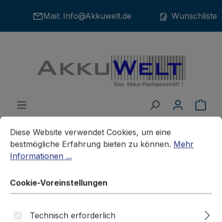
Zum Hauptinhalt springen
Mail:
Info@Akkuwelt.de
Wunschliste
War
Cookie-Voreinstellungen
Diese Website verwendet Cookies, um eine bestmögliche E
Diese Website verwendet Cookies, um eine
bestmögliche Erfahrung bieten zu können.
Mehr
Informationen ...
Akkus
Kameraakkus
NIKON
Cookie-Voreinstellungen
Adapter für Li-Ion Akku Nikon
Technisch erforderlich
EN-EL 11 Coolpix S550