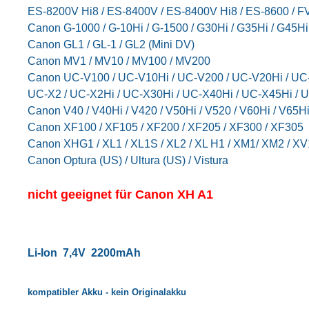
ES-8200V Hi8 / ES-8400V / ES-8400V Hi8 / ES-8600 / F
Canon G-1000 / G-10Hi / G-1500 / G30Hi / G35Hi / G45Hi
Canon GL1 / GL-1 / GL2 (Mini DV)
Canon MV1 / MV10 / MV100 / MV200
Canon UC-V100 / UC-V10Hi / UC-V200 / UC-V20Hi / UC-
UC-X2 / UC-X2Hi / UC-X30Hi / UC-X40Hi / UC-X45Hi / 
Canon V40 / V40Hi / V420 / V50Hi / V520 / V60Hi / V65Hi
Canon XF100 / XF105 / XF200 / XF205 / XF300 / XF305
Canon XHG1 / XL1 / XL1S / XL2 / XL H1 / XM1/ XM2 / XV
Canon Optura (US) / Ultura (US) / Vistura
nicht geeignet für Canon XH A1
Li-Ion 7,4V 2200mAh
kompatibler Akku - kein Originalakku