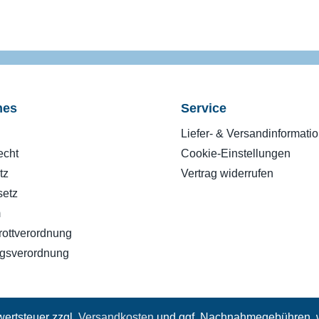
hes
Service
Liefer- & Versandinformati
echt
Cookie-Einstellungen
tz
Vertrag widerrufen
setz
m
rottverordnung
gsverordnung
wertsteuer zzgl.
Versandkosten
und ggf. Nachnahmegebühren, w