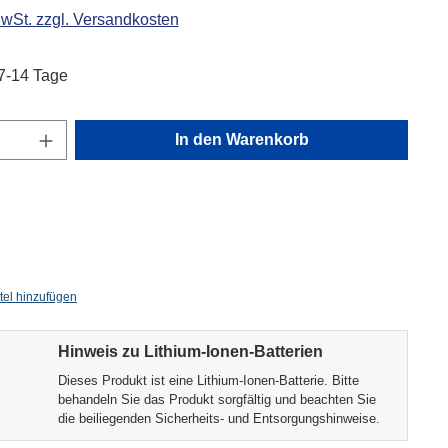
MwSt. zzgl. Versandkosten
 7-14 Tage
Anzahl: Gib den gewünschten Wert ein oder
In den Warenkorb
tel hinzufügen
Hinweis zu Lithium-Ionen-Batterien
Dieses Produkt ist eine Lithium-Ionen-Batterie. Bitte
behandeln Sie das Produkt sorgfältig und beachten Sie
die beiliegenden Sicherheits- und Entsorgungshinweise.