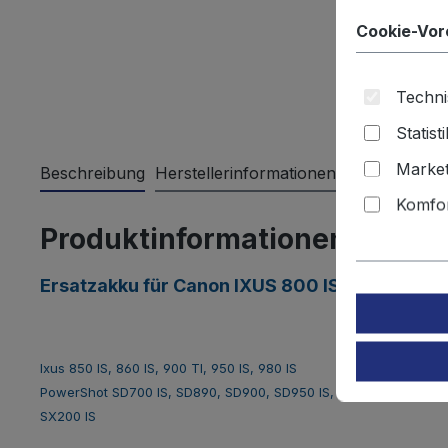
Cookie-Vor
Techni
Statist
Market
Beschreibung
Herstellerinformationen
Bewertungen
Komfor
Produktinformationen "Ersat
Ersatzakku für Canon IXUS 800 IS
Ixus 850 IS, 860 IS, 900 TI, 950 IS, 980 IS
PowerShot SD700 IS, SD890, SD900, SD950 IS, SD990 IS
SX200 IS