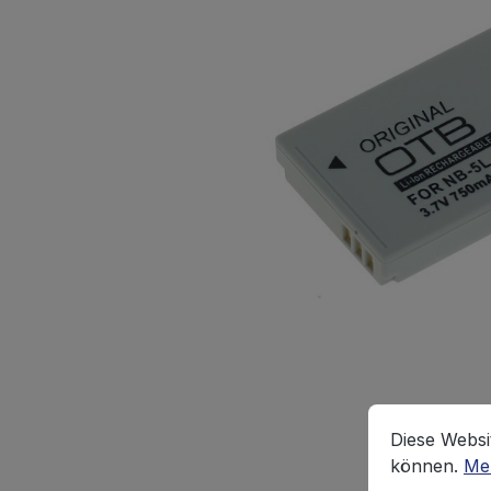
Cookie-Vorein
Diese Website
Diese Websi
können.
Meh