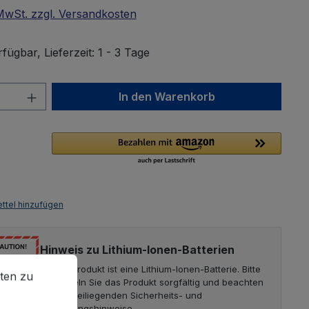
 MwSt. zzgl. Versandkosten
fügbar, Lieferzeit: 1 - 3 Tage
Anzahl: Gib den gewünschten Wert ein 
In den Warenkorb
ttel hinzufügen
Hinweis zu Lithium-Ionen-Batterien
en zu können.
Mehr Informationen ...
Dieses Produkt ist eine Lithium-Ionen-Batterie. Bitte
ten zu
behandeln Sie das Produkt sorgfältig und beachten
Sie die beiliegenden Sicherheits- und
Entsorgungshinweise.