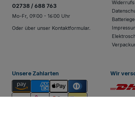
Widerrufs
02738 / 688 763
Datensch
Mo-Fr, 09:00 - 16:00 Uhr
Batteriege
Impressu
Oder über unser
Kontaktformular
.
Elektrosc
Verpacku
Unsere Zahlarten
Wir vers