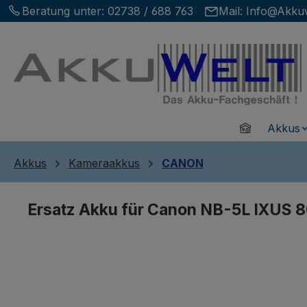
Beratung unter:
02738 / 688 763
Mail:
Info@Akkuw
m Hauptinhalt springen
Zur Suche springen
Zur Hauptnavigation springen
Home
Akkus
Akkus
Kameraakkus
CANON
Ersatz Akku für Canon NB-5L IXUS 8
Bildergalerie überspringen