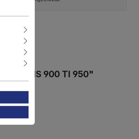
mmer:
2011084
 g
IS 850 IS 900 TI 950"