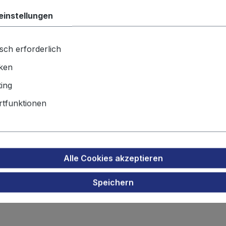
einstellungen
Produktnu
Gewicht:
20
sch erforderlich
iken
ing
Produktsicherheit
tfunktionen
z Akku für Canon NB-5L IXUS 800
Alle Cookies akzeptieren
Speichern