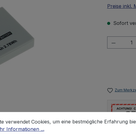
Preise inkl.
Sofort ver
Produkt 
Zum Merkze
stellungen
 verwendet Cookies, um eine bestmögliche Erfahrung biet
te verwendet Cookies, um eine bestmögliche Erfahrung bie
r Informationen ...