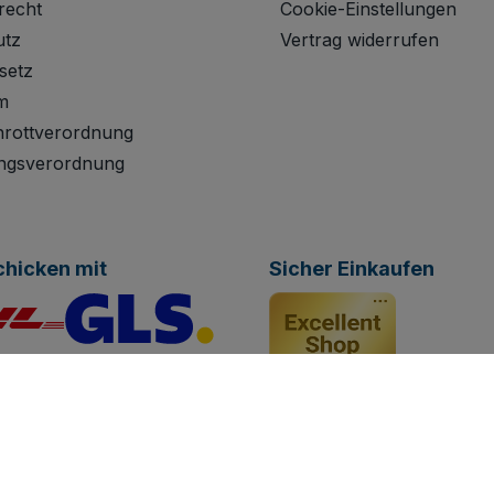
recht
Cookie-Einstellungen
utz
Vertrag widerrufen
setz
m
hrottverordnung
ngsverordnung
chicken mit
Sicher Einkaufen