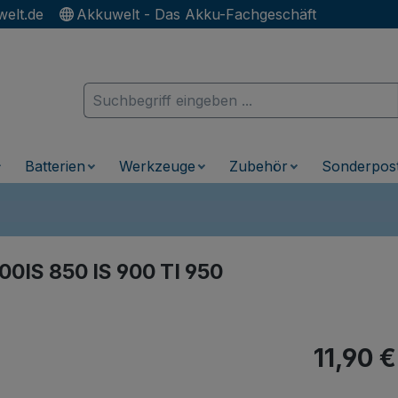
elt.de
Akkuwelt - Das Akku-Fachgeschäft
Batterien
Werkzeuge
Zubehör
Sonderpos
00IS 850 IS 900 TI 950
Regulärer Pr
11,90 €