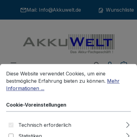
Zum Hauptinhalt springen
Mail:
Info@Akkuwelt.de
Wunschliste
War
Cookie-Voreinstellungen
Diese Website verwendet Cookies, um eine bestmögliche E
Diese Website verwendet Cookies, um eine
bestmögliche Erfahrung bieten zu können.
Mehr
Informationen ...
Akkus
Haushaltsakkus
Cookie-Voreinstellungen
Ersatz Akku für Haarschneider
Technisch erforderlich
Kadus 1520902 Clipper HS70
Statistiken