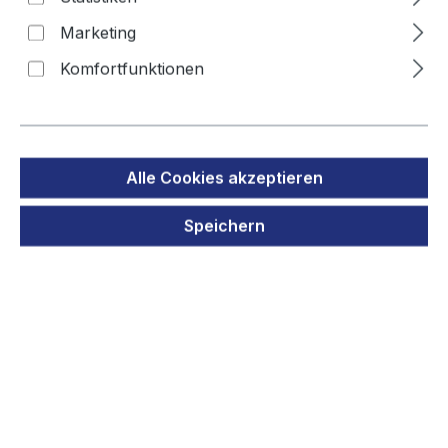
HR-AAAU Cadus Clipper
Marketing
Komfortfunktionen
Bildergalerie überspringen
Alle Cookies akzeptieren
Speichern
Regulärer Preis:
15,90 €