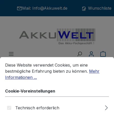
Zum Hauptinhalt springen
Mail:
Info@Akkuwelt.de
Wunschliste
War
Cookie-Voreinstellungen
Diese Website verwendet Cookies, um eine bestmögliche E
Diese Website verwendet Cookies, um eine
bestmögliche Erfahrung bieten zu können.
Mehr
Informationen ...
Akkus
Handyakkus / Smartphone-Akkus
SONSTIGE
Cookie-Voreinstellungen
Ersatzakku für Olympia Viva
Technisch erforderlich