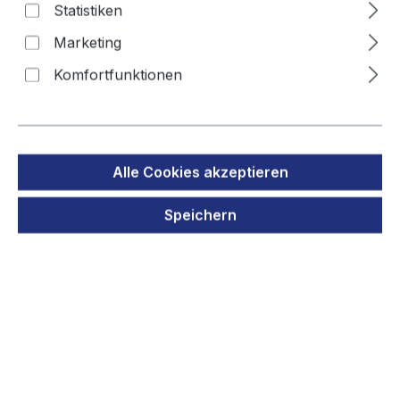
Statistiken
SZW20110613
Marketing
Komfortfunktionen
Bildergalerie überspringen
Alle Cookies akzeptieren
Speichern
Regulärer Preis:
10,90 €
Preise inkl. MwSt. zzgl. Versandkosten