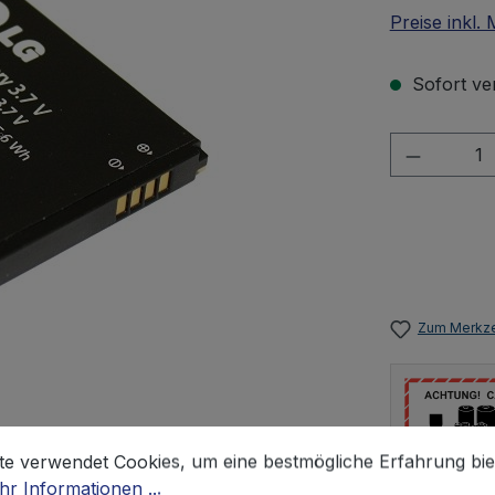
Preise inkl.
Sofort ver
Produkt 
Zum Merkze
stellungen
 verwendet Cookies, um eine bestmögliche Erfahrung biet
te verwendet Cookies, um eine bestmögliche Erfahrung bie
r Informationen ...