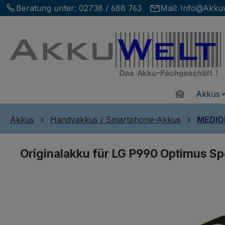
Beratung unter:
02738 / 688 763
Mail:
Info@Akkuw
m Hauptinhalt springen
Zur Suche springen
Zur Hauptnavigation springen
Home
Akkus
Akkus
Handyakkus / Smartphone-Akkus
MEDION
Originalakku für LG P990 Optimus 
Bildergalerie überspringen