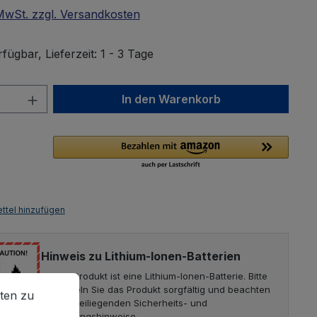
 MwSt. zzgl. Versandkosten
fügbar, Lieferzeit: 1 - 3 Tage
Anzahl: Gib den gewünschten Wert ein 
In den Warenkorb
ttel hinzufügen
Hinweis zu Lithium-Ionen-Batterien
Dieses Produkt ist eine Lithium-Ionen-Batterie. Bitte
en zu können.
Mehr Informationen ...
behandeln Sie das Produkt sorgfältig und beachten
ten zu
Sie die beiliegenden Sicherheits- und
Entsorgungshinweise.