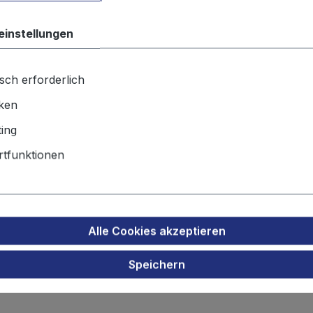
einstellungen
Produktnu
Gewicht:
30
sch erforderlich
iken
Produktsicherheit
ing
tfunktionen
inalakku für LG P990 Optimus S
Alle Cookies akzeptieren
Speichern