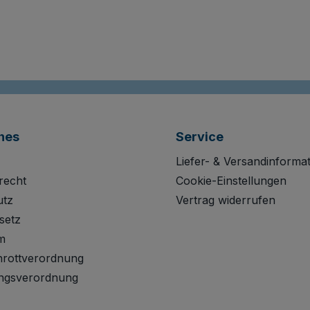
hes
Service
Liefer- & Versandinforma
recht
Cookie-Einstellungen
utz
Vertrag widerrufen
setz
m
hrottverordnung
ngsverordnung