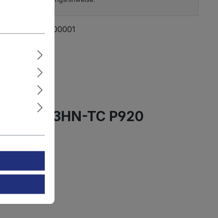
mmer:
14754x600001
 g
peed FL-53HN-TC P920