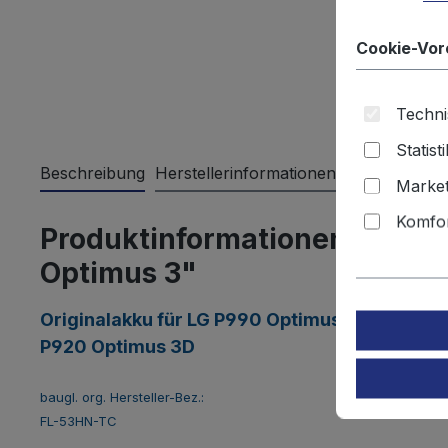
Cookie-Vor
Techni
Statist
Beschreibung
Herstellerinformationen
Bewertungen
Market
Komfor
Produktinformationen "Orig
Optimus 3"
Originalakku für
LG P990 Optimus Speed
P920 Optimus 3D
baugl. org. Hersteller-Bez.:
FL-53HN-TC