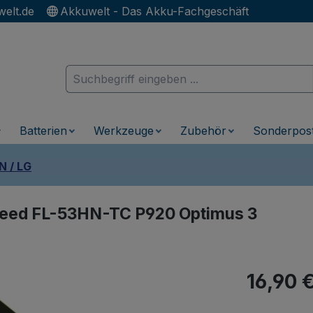
elt.de
Akkuwelt - Das Akku-Fachgeschäft
Batterien
Werkzeuge
Zubehör
Sonderpos
 / LG
Speed FL-53HN-TC P920 Optimus 3
Regulärer Pr
16,90 