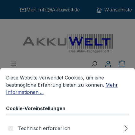
Zum Hauptinhalt springen
Mail:
Info@Akkuwelt.de
Wunschliste
War
Cookie-Voreinstellungen
Diese Website verwendet Cookies, um eine bestmögliche E
Diese Website verwendet Cookies, um eine
bestmögliche Erfahrung bieten zu können.
Mehr
Informationen ...
Akkus
Handyakkus / Smartphone-Akkus
MEDION / LG
Cookie-Voreinstellungen
Ersatz Akku für KM380 KM500
Technisch erforderlich