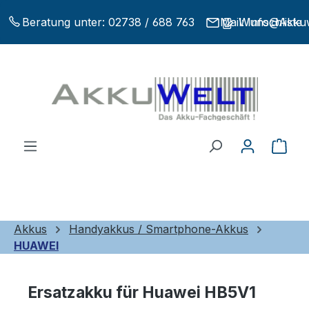
Zum Hauptinhalt springen
Beratung unter:
02738 / 688 763
Mail:
Wunschliste
Info@Akkuw
War
Akkus
Handyakkus / Smartphone-Akkus
HUAWEI
Ersatzakku für Huawei HB5V1