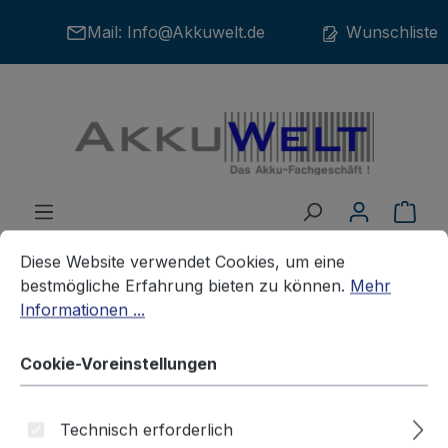
Zum Hauptinhalt springen
Mail:
Info@Akkuwelt.de
Wunschliste
War
Cookie-Voreinstellungen
Diese Website verwendet Cookies, um eine bestmögliche E
Diese Website verwendet Cookies, um eine
bestmögliche Erfahrung bieten zu können.
Mehr
Informationen ...
Akkus
Handyakkus / Smartphone-Akkus
ELSON
Cookie-Voreinstellungen
Ersatzakku für Elson Emporia
Technisch erforderlich