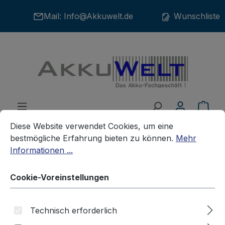
Zum Hauptinhalt springen
Mail:
Info@Akkuwelt.de
Wunschliste
War
Cookie-Voreinstellungen
Diese Website verwendet Cookies, um eine bestmögliche E
Diese Website verwendet Cookies, um eine
bestmögliche Erfahrung bieten zu können.
Mehr
Informationen ...
Akkus
Handscanner-Akkus
DATALOGIC
Cookie-Voreinstellungen
Originalakku für Datalogic Elf
Technisch erforderlich
Serie Typ 94ACC0082