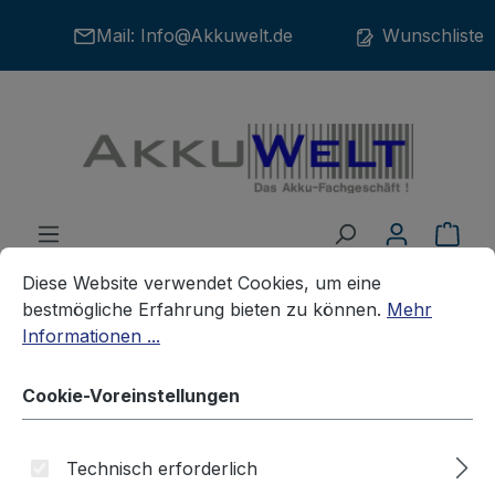
Zum Hauptinhalt springen
Mail:
Info@Akkuwelt.de
Wunschliste
War
Cookie-Voreinstellungen
Diese Website verwendet Cookies, um eine bestmögliche E
Diese Website verwendet Cookies, um eine
bestmögliche Erfahrung bieten zu können.
Mehr
Informationen ...
Akkus
Handscanner-Akkus
DATALOGIC
Cookie-Voreinstellungen
Ersatzakku für Datalogic Kyman
Technisch erforderlich
94ACC1302 700175303