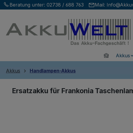
Beratung unter:
02738 / 688 763
Mail:
Info@Akkuw
m Hauptinhalt springen
Zur Suche springen
Zur Hauptnavigation springen
Home
Akkus
Akkus
Handlampen-Akkus
Ersatzakku für Frankonia Taschenl
Bildergalerie überspringen