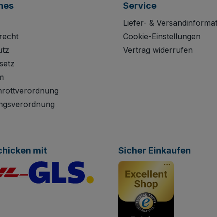
hes
Service
Liefer- & Versandinforma
recht
Cookie-Einstellungen
utz
Vertrag widerrufen
setz
m
hrottverordnung
ngsverordnung
chicken mit
Sicher Einkaufen