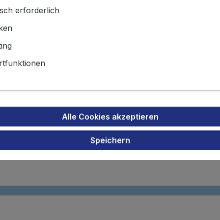
sch erforderlich
zakku für Frankonia Taschenlam
iken
ing
tfunktionen
Alle Cookies akzeptieren
Speichern