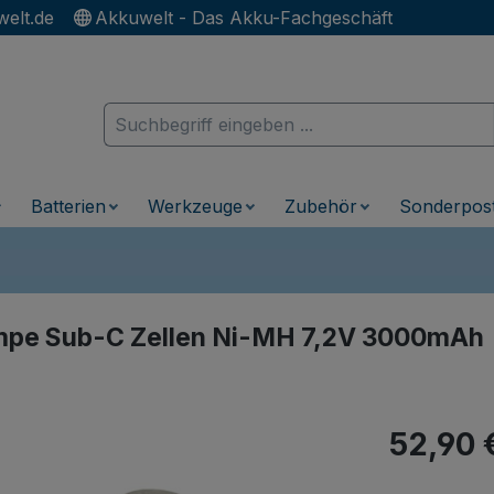
elt.de
Akkuwelt - Das Akku-Fachgeschäft
Batterien
Werkzeuge
Zubehör
Sonderpos
ampe Sub-C Zellen Ni-MH 7,2V 3000mAh
Regulärer Pr
52,90 