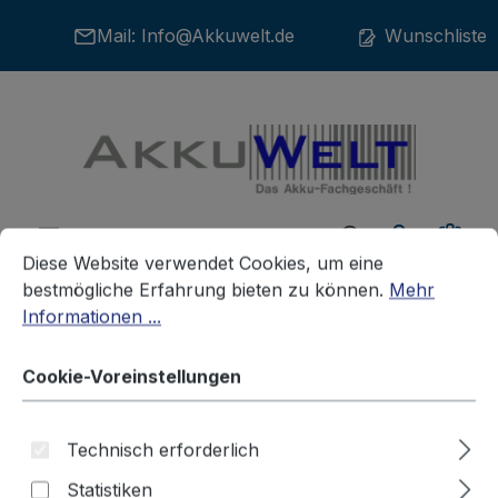
Zum Hauptinhalt springen
Mail:
Info@Akkuwelt.de
Wunschliste
War
Cookie-Voreinstellungen
Diese Website verwendet Cookies, um eine bestmögliche E
Diese Website verwendet Cookies, um eine
bestmögliche Erfahrung bieten zu können.
Mehr
Informationen ...
Akkus
Handlampen-Akkus
Cookie-Voreinstellungen
Ersatz Akku für Taschenlampe
Technisch erforderlich
Streamlight Ultra-, Super-
Statistiken