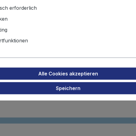
sch erforderlich
z Akku für Taschenlampe Stream
iken
ing
tfunktionen
Alle Cookies akzeptieren
Speichern