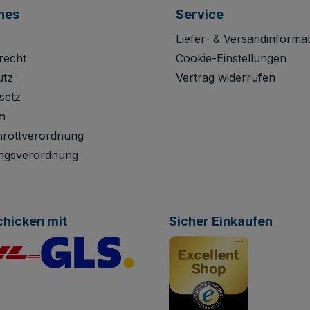
hes
Service
Liefer- & Versandinforma
recht
Cookie-Einstellungen
utz
Vertrag widerrufen
setz
m
hrottverordnung
ngsverordnung
chicken mit
Sicher Einkaufen