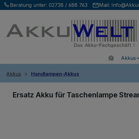
Beratung unter:
02738 / 688 763
Mail:
Info@Akkuw
m Hauptinhalt springen
Zur Suche springen
Zur Hauptnavigation springen
Home
Akkus
Akkus
Handlampen-Akkus
Ersatz Akku für Taschenlampe Strea
Bildergalerie überspringen