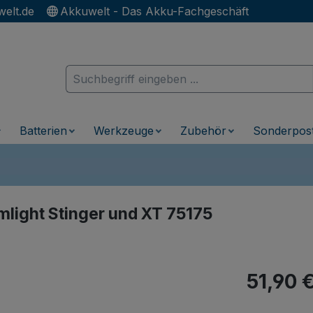
elt.de
Akkuwelt - Das Akku-Fachgeschäft
Batterien
Werkzeuge
Zubehör
Sonderpos
mlight Stinger und XT 75175
Regulärer Pr
51,90 